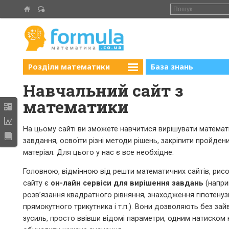
Розділи математики
База знань
Навчальний сайт з
математики
На цьому сайті ви зможете навчитися вирішувати математ
завдання, освоїти різні методи рішень, закріпити пройден
матеріал. Для цього у нас є все необхідне.
Головною, відмінною від решти математичних сайтів, рис
сайту є
он-лайн сервіси для вирішення завдань
(напри
розв’язання квадратного рівняння, знаходження гіпотенузи
прямокутного трикутника і т.п.). Вони дозволяють без зай
зусиль, просто ввівши відомі параметри, одним натиском