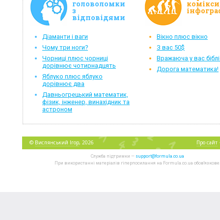
головоломки
комікси
з
інфогра
відповідями
Діаманти і ваги
Вікно плюс вікно
Чому три ноги?
З вас 50$
Чорниці плюс чорниці
Вражаюча у вас біблі
дорівнює чотирнадцять
Дорога математика!
Яблуко плюс яблуко
дорівнює два
Давньогрецький математик,
фізик, інженер, винахідник та
астроном
©
Виспянський Ігор
, 2026
Про сайт
Служба підтримки —
support@formula.co.ua
При використанні матеріалів гіперпосилання на Formula.co.ua обов'язкове