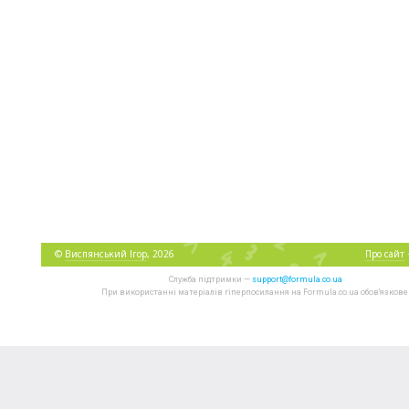
©
Виспянський Ігор
, 2026
Про сайт
Служба підтримки —
support@formula.co.ua
При використанні матеріалів гіперпосилання на Formula.co.ua обов'язкове