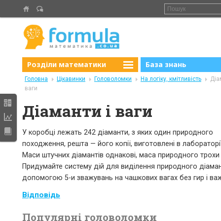
Розділи математики
База знань
Головна
Цікавинки
Головоломки
На логіку, кмітливість
Діа
ваги
Діаманти і ваги
У коробці лежать 242 діаманти, з яких один природного
походження, решта — його копії, виготовлені в лабораторії
Маси штучних діамантів однакові, маса природного трохи
Придумайте систему дій для виділення природного діаман
допомогою 5-и зважувань на чашкових вагах без гир і важ
Відповідь
Популярні головоломки