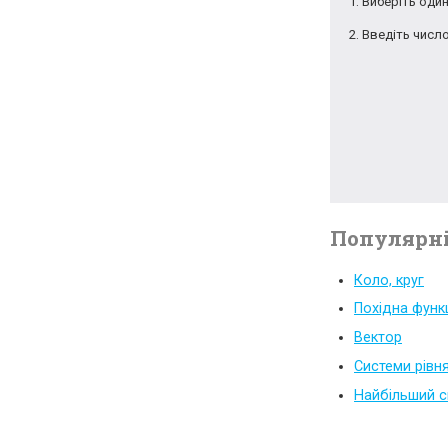
Виберіть один
Введіть число
Популярні
Коло, круг
Похідна функц
Вектор
Системи рівн
Найбільший с