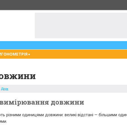
ИГОНОМЕТРІЯ
▼
довжини
Друк
 вимірювання довжини
ють різними одиницями довжини: великі відстані — більшими оди
ими.