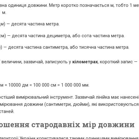
на одиниця довжини. Метр коротко позначається м, тобто 1 ме
 м.
м) — десята частина метра.
см) — десята частина дециметра, або сота частина метра.
) — десята частина сантиметра, або тисячна частина метра.
 величини, зазвичай, записують у
кілометрах
, короткий запис — 
 м = 10000 дм = 100 000 см = 1 000 000 мм.
тіший вимірювальний інструмент. Зазвичай лінійка має нанесені 
мірювання довжини (сантиметри, дюйми), які використовуються
станей.
ошення стародавніх мір довжини
 території України користувалися такими одиницями вимірювання