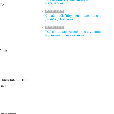
математиків
тр
20.06.2024, 22:57
Онлайн-табір "Штучний інтелект для
дітей" від Mathema
13.05.2022, 16:26
ТОП-5 віддалених робіт для студентів
із різними типами зайнятості
1 км.
поділки, кратні
 для
 довжини: