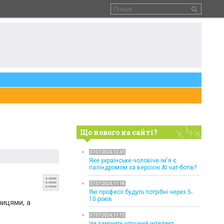
Що нового на сайті?
07.07.2024, 12:45
Яке українське чоловіче ім'я є
паліндромом за версією AI чат-ботів?
07.07.2024, 11:18
Які професії будуть потрібні через 5-
10 років
ницями, а
07.07.2024, 11:15
Чи замінить штучний інтелект