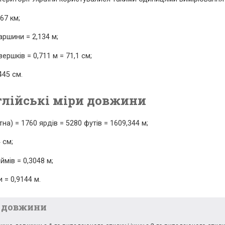
67 км;
аршини = 2,134 м;
вершків = 0,711 м = 71,1 см;
445 см.
глійські міри довжини
тна) = 1760 ярдів = 5280 футів = 1609,344 м;
 см;
ймів = 0,3048 м;
и = 0,9144 м.
 довжини