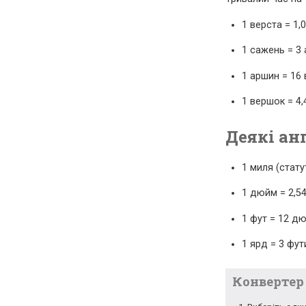
1 верста = 1,0
1 сажень = 3 
1 аршин = 16 
1 вершок = 4,
Деякі ан
1 миля (стату
1 дюйм = 2,54
1 фут = 12 дю
1 ярд = 3 фут
Конвертер