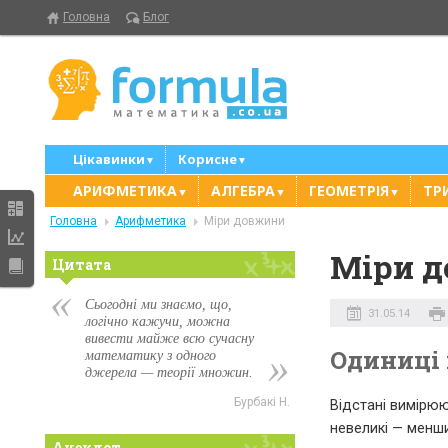
Головна
Блог
Цікавинки
Корисне
▼
▼
АРИФМЕТИКА
АЛГЕБРА
ГЕОМЕТРІЯ
ТР
▼
▼
▼
Головна
Арифметика
Міри довжини
Міри 
Цитата
Сьогодні ми знаємо, що,
31.05.14
логічно кажучи, можна
вивести майже всю сучасну
Одиниці
математику з одного
джерела — теорії множин.
Бурбакі Н.
Відстані вимірю
невеликі — менш
Анекдот