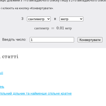
ицю довжини з 1-го випадаючого списку і іншу з 2-го випадаючого списк
 і клікніть на кнопку «Конвертувати».
З
в
=
0.01
с
а
н
т
и
м
е
т
р
м
е
т
р
с
а
н
т
и
м
е
т
р
=
0.01
м
е
т
р
Введіть число:
Конвертувати
 статті
ії
янь
пільний дільник та найменше спільне кратне