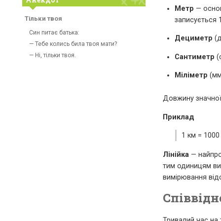
Метр
— основ
Тільки твоя
записується 1
Син питає батька:
Дециметр
(д
— Тебе колись била твоя мати?
— Ні, тільки твоя.
Сантиметр
(
Міліметр
(мм
Довжину значної
Приклад
1 км = 1000
Лінійка
— найпрос
тим одиницям ви
вимірювання від
Співвідн
Тривалий час на