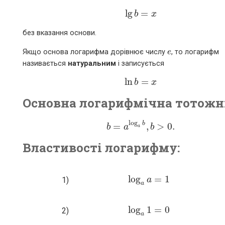
lg
=
lg
b
b
=
x
x
без вказання основи.
Якщо основа логарифма дорівнює числу
e
, то логарифм
e
називається
натуральним
і записується
ln
=
ln
b
b
=
x
x
Основна логарифмічна тотожн
log
b
=
,
>
0.
b
b
=
a
a
log
a
b
,
b
b
>
0.
a
Властивості логарифму:
log
=
1
1)
log
a
a
a
=
1
a
log
1
=
0
2)
log
a
1
=
0
a