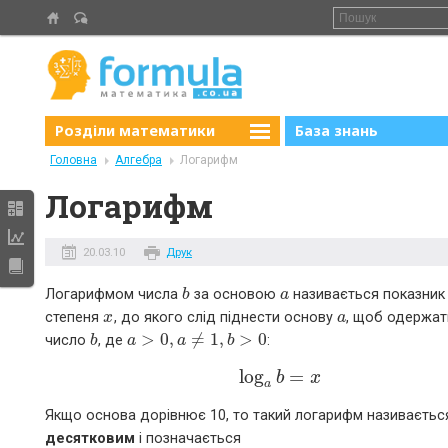
Розділи математики
База знань
Головна
Алгебра
Логарифм
Логарифм
20.03.10
Друк
Логарифмом числа
b
за основою
a
називається показник
b
a
степеня
x
, до якого слід піднести основу
a
, щоб одержат
x
a
>
0
,
≠
1
,
>
0
число
b
, де
a
a
b
:
b
a
>
0
,
a
≠
1
,
b
>
0
log
=
log
a
b
b
=
x
x
a
Якщо основа дорівнює 10, то такий логарифм називаєтьс
десятковим
і позначається