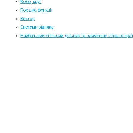
Коло, круг
Похідна функції
Вектор
Системи рівнянь
Найбільший спільний дільник та найменше спільне кра