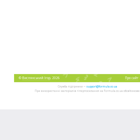
©
Виспянський Ігор
, 2026
Про сайт
Служба підтримки —
support@formula.co.ua
При використанні матеріалів гіперпосилання на Formula.co.ua обов'язкове