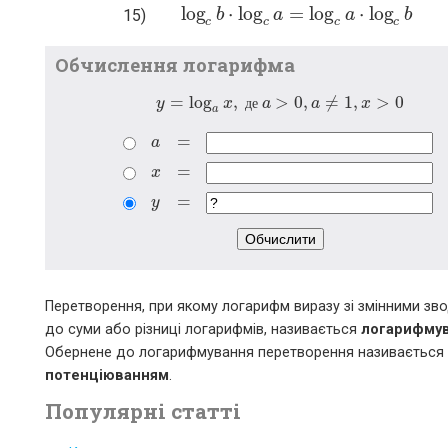
log
⋅
log
=
log
⋅
log
15)
log
b
c
b
⋅
log
a
c
a
=
log
c
a
⋅
log
a
c
b
b
c
c
c
c
Обчислення логарифма
=
log
,
>
0
,
≠
1
,
>
0
y
x
д
е
a
a
x
y
=
log
a
x
,
д
е
a
>
0
,
a
≠
1
,
x
>
0
a
=
a
a
=
=
x
x
=
=
y
y
=
Обчислити
Перетворення, при якому логарифм виразу зі змінними зв
до суми або різниці логарифмів, називається
логарифму
Обернене до логарифмування перетворення називається
потенціюванням
.
Популярні статті