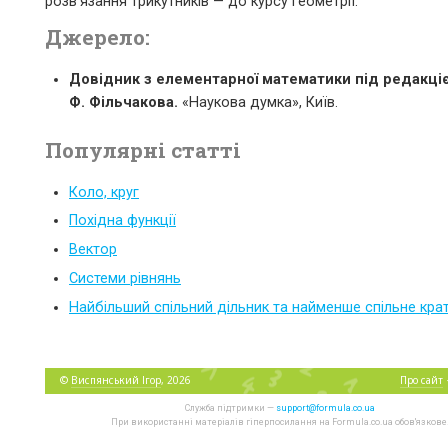
розв’язання трикутників — до курсу геометрії.
Джерело:
Довідник з елементарної математики під редакціє
Ф. Фільчакова.
«Наукова думка», Київ.
Популярні статті
Коло, круг
Похідна функції
Вектор
Системи рівнянь
Найбільший спільний дільник та найменше спільне кра
©
Виспянський Ігор
, 2026
Про сайт
Служба підтримки —
support@formula.co.ua
При використанні матеріалів гіперпосилання на Formula.co.ua обов'язкове