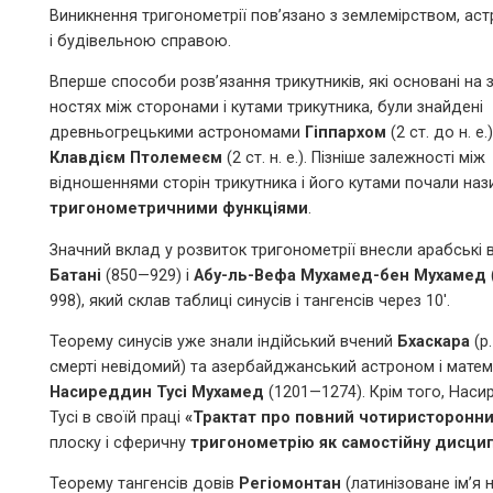
Виникнення тригонометрії пов’язано з землемірством, ас
і будівельною справою.
Вперше способи розв’язання трикутників, які основані на 
ностях між сторонами і кутами трикутника, були знайдені
древньогрецькими астрономами
Гіппархом
(2 ст. до н. е.)
Клавдієм Птолемеєм
(2 ст. н. е.). Пізніше залежності між
відношеннями сторін трикутника і його кутами почали наз
тригонометричними функціями
.
Значний вклад у розвиток тригонометрії внесли арабські 
Батані
(850—929) і
Абу-ль-Вефа Мухамед-бен Мухамед
998), який склав таблиці синусів і тангенсів через 10′.
Теорему синусів уже знали індійський вчений
Бхаскара
(р.
смерті невідомий) та азербайджанський астроном і мате
Насиреддин Тусі Мухамед
(1201—1274). Крім того, Нас
Тусі в своїй праці
«Трактат про повний чотиристоронни
плоску і сферичну
тригонометрію як самостійну дисцип
Теорему тангенсів довів
Регіомонтан
(латинізоване ім’я 