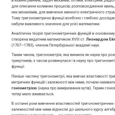
в’язання рівнянь, задач механіки, оптики, електрики, радіот
для описання коливних процесів, розповсюдження хвиль, 
них механізмів, для вивчення змінного електричного струму 
Тому тригонометричні функції всебічно і глибоко дослідж
набули важливого значення для усієї математики.
Аналітична теорія тригонометричних функцій в основному
створена видатним математиком XVIII ст.
Леонардом Ей
(1707—1783), членом Петербурзької академії наук.
Таким чином, тригонометрія, яка виникла як наука про розв
трикутників, з часом розвинулася і в науку про тригономет
функції.
Пізніше частину тригонометрії, яка вивчає властивості три
метричних функцій і залежності між ними, почали називат
гоніометрією
(наука про вимірювання кутів). Термін гоніо
тепер мало вживається.
В останні роки вивчення властивостей тригонометричних ф
залежностей між ними віднесли до шкільного курсу алгебр