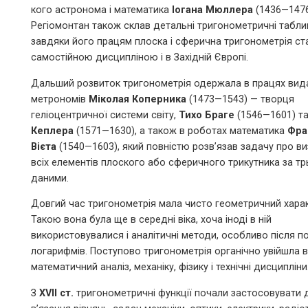
кого астронома і математика
Іогана Мюллера
(1436—1476
Регіомонтан також склав детальні тригонометричні таблиці
завдяки його працям плоска і сферична тригонометрія ст
самостійною дисциплі­ною і в Західній Європі.
Дальший розвиток тригонометрія одержала в працях вид
метрономів
Міколая Коперника
(1473—1543) — творця
геліоцентричної системи світу,
Тихо Браге
(1546—1601) т
Кеплера
(1571—1630), а також в роботах математика
Фра
Вієта
(1540—1603), який повністю розв’язав задачу про в
всіх елементів плоского або сферичного трикутника за т
даними.
Довгий час тригонометрія мала чисто геометричний харак
Такою вона була ще в середні віка, хоча іноді в ній
використовувалися і аналітичні методи, особливо після п
логарифмів. Поступово тригонометрія органічно увійшла в
математичний аналіз, механіку, фізику і технічні дисципліни
З
XVII
ст.
тригонометричні функції почали застосовувати 