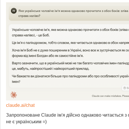
claude.ai/chat
Запропоноване Claude ім'я дійсно однаково читається з о
не є українським =)