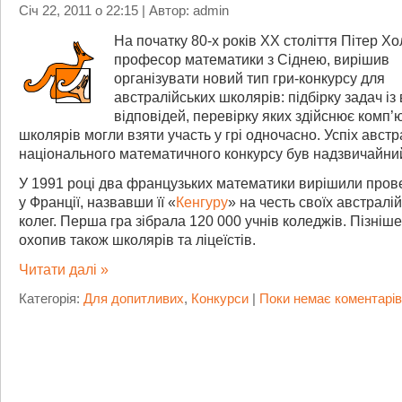
Січ 22, 2011 о 22:15 | Автор: admin
На початку 80-х років XX століття Пітер Х
професор математики з Сіднею, вирішив
організувати новий тип гри-конкурсу для
австралійських школярів: підбірку задач із
відповідей, перевірку яких здійснює комп’ю
школярів могли взяти участь у грі одночасно. Успіх австр
національного математичного конкурсу був надзвичайни
У 1991 році два французьких математики вирішили пров
у Франції, назвавши її «
Кенгуру
» на честь своїх австралі
колег. Перша гра зібрала 120 000 учнів коледжів. Пізніше
охопив також школярів та ліцеїстів.
Читати далі »
Категорія:
Для допитливих
,
Конкурси
|
Поки немає коментарів