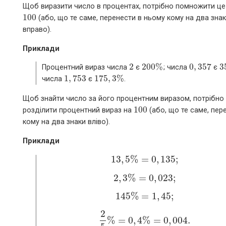
Щоб виразити число в процентах, потрібно помножити це
100
(або, що те саме, перенести в ньому кому на два зна
100
вправо).
Приклади
2
200
%
0
,
357
3
Процентний вираз числа
є
; числа
є
2
200
%
0
,
357
3
1
,
753
175
,
3
%
числа
є
.
1
,
753
175
,
3
%
Щоб знайти число за його процентним виразом, потрібно
100
розділити процентний вираз на
(або, що те саме, пер
100
кому на два знаки вліво).
Приклади
13
,
5
%
=
0
,
135
;
13
,
5
%
=
0
,
135
;
2
,
3
%
=
0
,
023
;
2
,
3
%
=
0
,
023
;
145
%
=
1
,
45
;
145
%
=
1
,
45
;
2
%
=
0
,
4
%
=
0
,
004.
2
5
%
=
0
,
4
%
=
0
,
004.