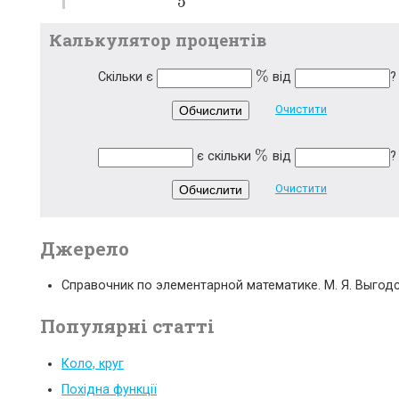
5
Калькулятор процентів
%
Скільки є
від
?
%
Очистити
Обчислити
%
є скільки
від
?
%
Очистити
Обчислити
Джерело
Справочник по элементарной математике. М. Я. Выгодс
Популярні статті
Коло, круг
Похідна функції