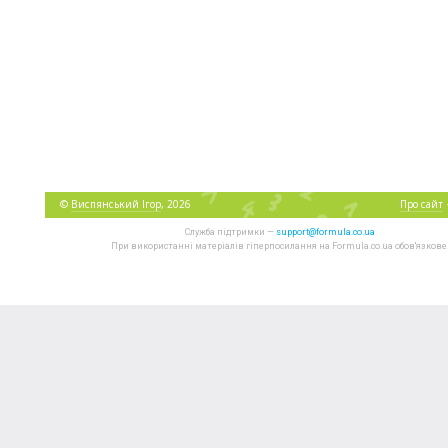
©
Виспянський Ігор
, 2026
Про сайт
Служба підтримки —
support@formula.co.ua
При використанні матеріалів гіперпосилання на Formula.co.ua обов'язкове