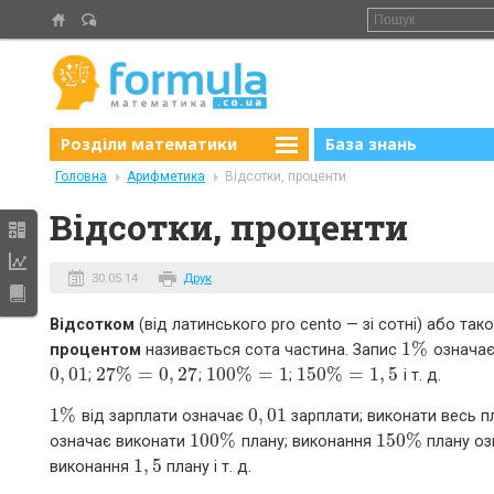
Розділи математики
База знань
Головна
Арифметика
Відсотки, проценти
Відсотки, проценти
30.05.14
Друк
Відсотком
(від латинського pro cento — зі сотні) або так
1
%
процентом
називається сота частина. Запис
означа
1
%
0
,
01
27
%
=
0
,
27
100
%
=
1
150
%
=
1
,
5
;
;
;
і т. д.
0
,
01
27
%
=
0
,
27
100
%
=
1
150
%
=
1
,
5
1
%
0
,
01
від зарплати означає
зарплати; виконати весь п
1
%
0
,
01
100
%
150
%
означає виконати
плану; виконання
плану оз
100
%
150
%
1
,
5
виконання
плану і т. д.
1
,
5