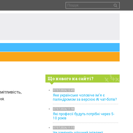
Що нового на сайті?
07.07.2024, 12:45
мітливість,
Яке українське чоловіче ім'я є
ня.
паліндромом за версією AI чат-ботів?
07.07.2024, 11:18
Які професії будуть потрібні через 5-
10 років
07.07.2024, 11:15
Чи замінить штучний інтелект