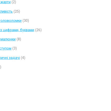
-жарти
(2)
тливість
(25)
 головоломки
(30)
з цифрами, буквами
(26)
-малюнки
(8)
дступом
(3)
ричні задачі
(4)
)