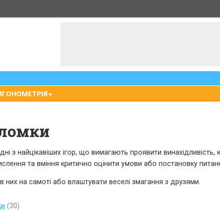
ИГОНОМЕТРІЯ
▼
оломки
ні з найцікавіших ігор, що вимагають проявити винахідливість, к
ислення та вміння критично оцінити умови або постановку питан
в них на самоті або влаштувати веселі змагання з друзями.
ки
(30)