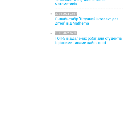
математиків
20.06.2024, 22:57
Онлайн-табір "Штучний інтелект для
дітей" від Mathema
13.05.2022, 16:26
ТОП-5 віддалених робіт для студентів
із різними типами зайнятості