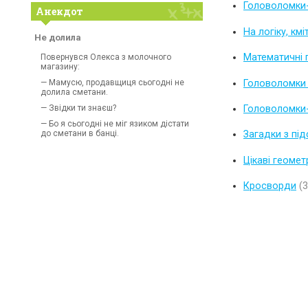
Головоломки
Анекдот
На логіку, кмі
Не долила
Математичні
Повернувся Олекса з молочного
магазину:
Головоломки 
— Мамусю, продавщиця сьогодні не
долила сметани.
— Звідки ти знаєш?
Головоломки
— Бо я сьогодні не міг язиком дістати
до сметани в банці.
Загадки з пі
Цікаві геомет
Кросворди
(3