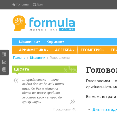
Головна
Блог
Цікавинки
Корисне
▼
▼
АРИФМЕТИКА
АЛГЕБРА
ГЕОМЕТРІЯ
ТР
▼
▼
▼
Головна
Цікавинки
Головоломки
Голов
Цитата
... арифметика — наче
Головоломки — од
вхідна брама до всіх інших
оригінальність м
наук, бо без її пізнання
ніхто не може зробити
Ви можете грати 
жодного кроку вперед до
храму науки ...
Дитячі загад
Прокопович Ф.