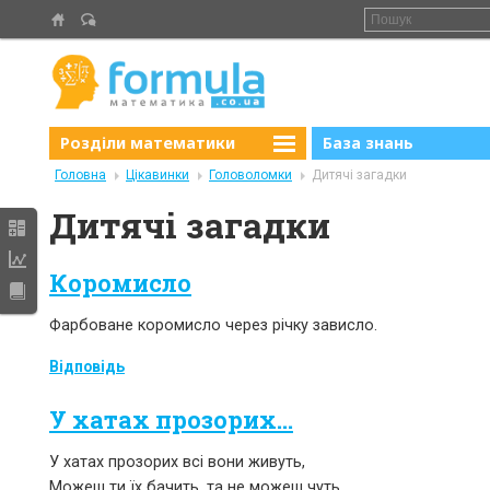
Розділи математики
База знань
Головна
Цікавинки
Головоломки
Дитячі загадки
Дитячі загадки
Коромисло
Фарбоване коромисло через річку зависло.
Відповідь
У хатах прозорих...
У хатах прозорих всі вони живуть,
Можеш ти їх бачить, та не можеш чуть.