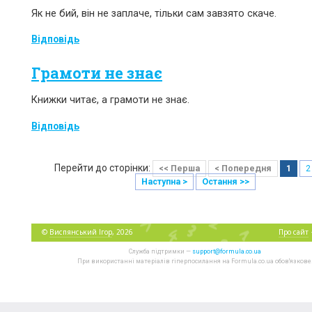
Як не бий, він не заплаче, тільки сам завзято скаче.
Відповідь
Грамоти не знає
Книжки читає, а грамоти не знає.
Відповідь
Перейти до сторінки:
<< Перша
< Попередня
1
2
Наступна >
Остання >>
©
Виспянський Ігор
, 2026
Про сайт
Служба підтримки —
support@formula.co.ua
При використанні матеріалів гіперпосилання на Formula.co.ua обов'язкове