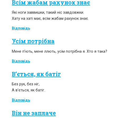
Всім жабам рахунок знає
Які ноги заввишки, такий ніс завдовжки.
Хату на хаті має, всім жабам рахунок знає.
Відповідь
Усім потрібна
Мене п’ють, мене ллють, усім потрібна я. Хто я така?
Відповідь
В’ється, як батіг
Без рук, без ніг,
А в’ється, як батіг.
Відповідь
Він не заплаче