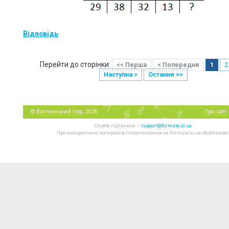
Відповідь
Перейти до сторінки:
<< Перша
< Попередня
1
2
Наступна >
Остання >>
©
Виспянський Ігор
, 2026
Про сайт
Служба підтримки —
support@formula.co.ua
При використанні матеріалів гіперпосилання на Formula.co.ua обов'язкове