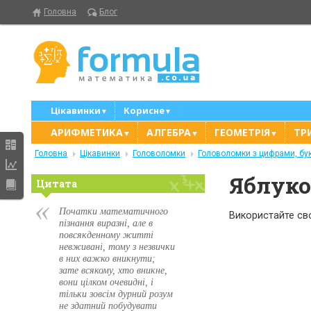
Головна
Блог
Цікавинки
Корисне
▼
▼
АРИФМЕТИКА
АЛГЕБРА
ГЕОМЕТРІЯ
ТР
▼
▼
▼
Головна
Цікавинки
Головоломки
Головоломки з цифрами, бу
Яблуко
Цитата
Початки математичного
Використайте сво
пізнання виразні, але в
повсякденному житті
невживані, тому з незвички
в них важко вникнути;
зате всякому, хто вникне,
вони цілком очевидні, і
тільки зовсім дурний розум
не здатний побудувати