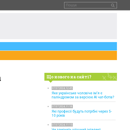
а
Що нового на сайті?
07.07.2024, 12:45
Яке українське чоловіче ім'я є
паліндромом за версією AI чат-ботів?
07.07.2024, 11:18
Які професії будуть потрібні через 5-
10 років
07.07.2024, 11:15
Чи замінить штучний інтелект