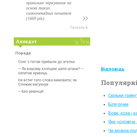
правильне міркування на
основі таких
самоочевидних початків
(1669 рік).
Паскаль Б.
Анекдот
Порада
Олег з татом прийшли до ательє.
Відповідь
— Як вашому хлопцеві шити штани? —
запитав кравець.
Не встиг тато слова вимовити, як
Популярні
Олежик вигукнув:
— Без ремінця!
Скільки трику
Біля річки
Вовк, коза і 
Яке чоловіче
Чи можна под