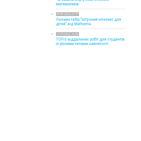
математиків
20.06.2024, 22:57
Онлайн-табір "Штучний інтелект для
дітей" від Mathema
13.05.2022, 16:26
ТОП-5 віддалених робіт для студентів
із різними типами зайнятості