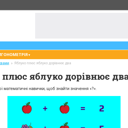
ИГОНОМЕТРІЯ
▼
квами
Яблуко плюс яблуко дорівнює два
 плюс яблуко дорівнює дв
ї математичні навички, щоб знайти значення «?».