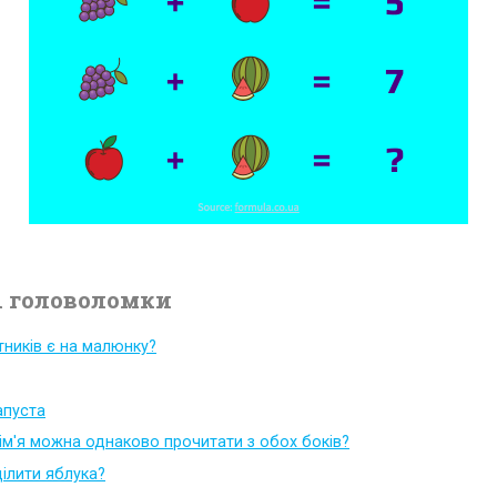
 головоломки
тників є на малюнку?
капуста
 ім'я можна однаково прочитати з обох боків?
ілити яблука?