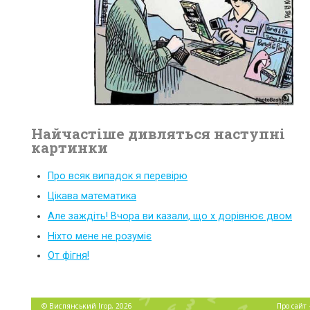
Найчастіше дивляться наступні
картинки
Про всяк випадок я перевірю
Цікава математика
Але заждіть! Вчора ви казали, що x дорівнює двом
Ніхто мене не розуміє
От фігня!
©
Виспянський Ігор
, 2026
Про сайт