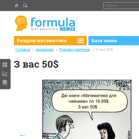
Розділи математики
База знань
Головна
Цікавинки
Розумні картинки
З вас 50$
З вас 50$
←