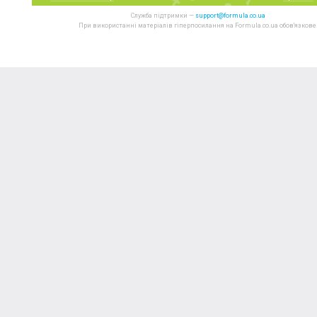
Служба підтримки —
support@formula.co.ua
При використанні матеріалів гіперпосилання на Formula.co.ua обов'язкове