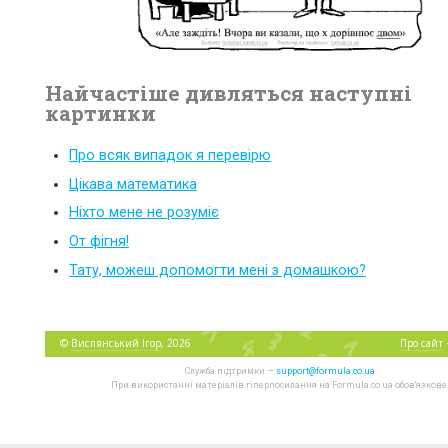
Найчастіше дивляться наступні
картинки
Про всяк випадок я перевірю
Цікава математика
Ніхто мене не розуміє
От фігня!
Тату, можеш допомогти мені з домашкою?
©
Виспянський Ігор
, 2026
Про сайт
Служба підтримки —
support@formula.co.ua
При використанні матеріалів гіперпосилання на Formula.co.ua обов'язкове