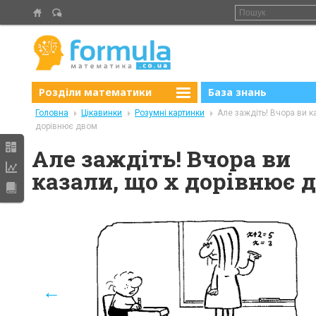
Розділи математики
База знань
Головна
Цікавинки
Розумні картинки
Але заждіть! Вчора ви к
дорівнює двом
Але заждіть! Вчора ви
казали, що x дорівнює 
←