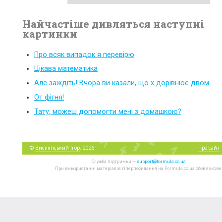
Найчастіше дивляться наступні
картинки
Про всяк випадок я перевірю
Цікава математика
Але заждіть! Вчора ви казали, що x дорівнює двом
От фігня!
Тату, можеш допомогти мені з домашкою?
©
Виспянський Ігор
, 2026
Про сайт
Служба підтримки —
support@formula.co.ua
При використанні матеріалів гіперпосилання на Formula.co.ua обов'язкове