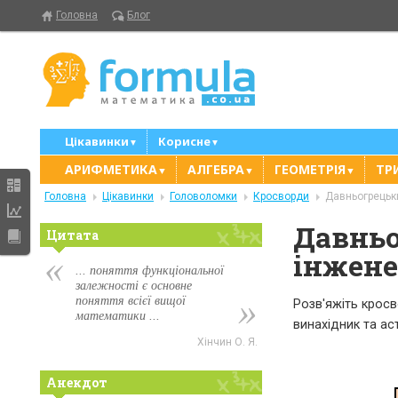
Головна
Блог
Цікавинки
Корисне
▼
▼
АРИФМЕТИКА
АЛГЕБРА
ГЕОМЕТРІЯ
ТР
▼
▼
▼
Головна
Цікавинки
Головоломки
Кросворди
Давньогрецьки
Давньо
Цитата
інжене
... поняття функціональної
залежності є основне
поняття всієї вищої
Розв'яжіть кросв
математики ...
винахідник та ас
Хінчин О. Я.
Анекдот