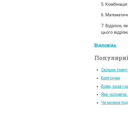
5. Комбінація
6. Математич
7. Відрізок, 
цього відрізк
Відповідь
Популярні
Скільки трику
Біля річки
Вовк, коза і 
Яке чоловіче
Чи можна под