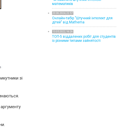
математиків
20.06.2024, 22:57
Онлайн-табір "Штучний інтелект для
дітей" від Mathema
13.05.2022, 16:26
ТОП-5 віддалених робіт для студентів
із різними типами зайнятості
рикутники зі
тинаються.
 аргументу
ни.