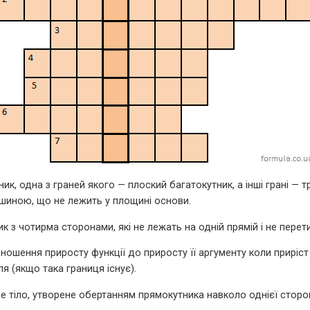
ник, одна з граней якого — плоский багатокутник, а інші грані — т
шиною, що не лежить у площині основи.
ик з чотирма сторонами, які не лежать на одній прямій і не пере
дношення приросту функції до приросту її аргументу коли приріст
я (якщо така границя існує).
не тіло, утворене обертанням прямокутника навколо однієї сторо