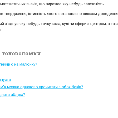
 математичних знаків, що виражає яку-небудь залежність.
не твердження, істинність якого встановлено шляхом доведення
який з’єднує яку-небудь точку кола, кулі чи сфери з центром, а т
а.
 головоломки
тників є на малюнку?
капуста
 ім'я можна однаково прочитати з обох боків?
ілити яблука?