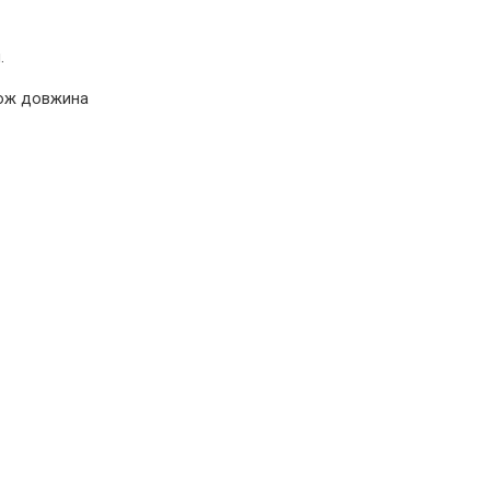
.
акож довжина