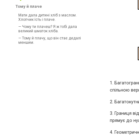
Тому й плаче
Мати дала дитині хліб з маслом.
Хлопчик їсть і плаче.
— Чому ти плачеш? Я ж тобі дала
великий шматок хліба.
— Тому й плачу, що він стає дедалі
меншим.
1. Багатогран
спільною вер
2. Багатокутн
3. Границя ві
прямує до нул
4. Геометрич