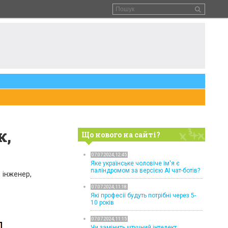
к,
Що нового на сайті?
07.07.2024, 12:45
Яке українське чоловіче ім'я є
паліндромом за версією AI чат-ботів?
 інженер,
07.07.2024, 11:18
Які професії будуть потрібні через 5-
10 років
07.07.2024, 11:15
Чи замінить штучний інтелект