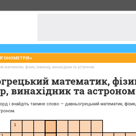
ИГОНОМЕТРІЯ
▼
й математик, фізик, інженер, винахідник та астроном
грецький математик, фізи
р, винахідник та астроном
орд і знайдіть таємне слово — давньогрецький математик, фізик,
троном.