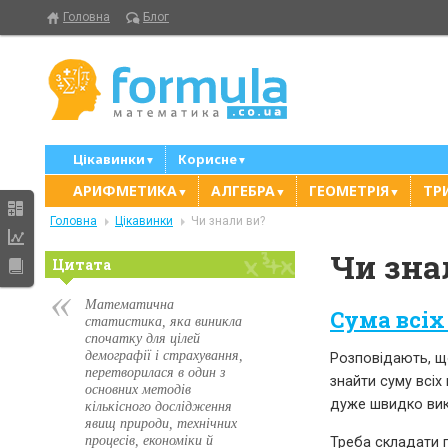
Головна
Блог
Цікавинки
Корисне
▼
▼
АРИФМЕТИКА
АЛГЕБРА
ГЕОМЕТРІЯ
ТР
▼
▼
▼
Головна
Цікавинки
Чи знали ви?
Чи зна
Цитата
Математична
Сума всіх 
статистика, яка виникла
спочатку для цілей
демографії і страхування,
Розповідають, щ
перетворилася в один з
знайти суму всіх
основних методів
дуже швидко вик
кількісного дослідження
явищ природи, технічних
процесів, економіки й
Треба складати п