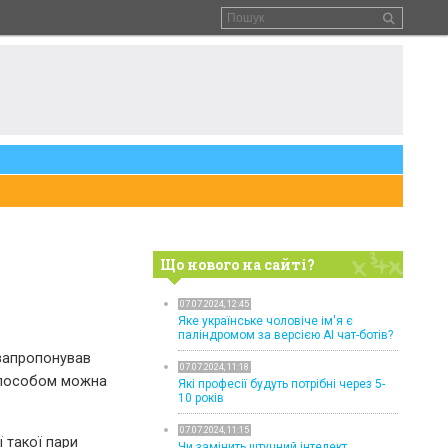
Що нового на сайті?
07.07.2024, 12:45
Яке українське чоловіче ім'я є
паліндромом за версією AI чат-ботів?
 запропонував
07.07.2024, 11:18
 способом можна
Які професії будуть потрібні через 5-
10 років
07.07.2024, 11:15
ї такої пари
Чи замінить штучний інтелект