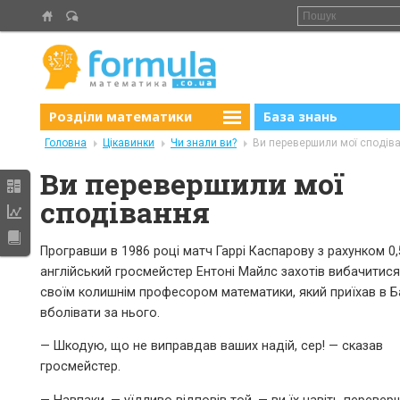
Розділи математики
База знань
Головна
Цікавинки
Чи знали ви?
Ви перевершили мої сподів
Ви перевершили мої
сподівання
Програвши в 1986 році матч Гаррі Каспарову з рахунком 0,5 
англійський гросмейстер Ентоні Майлс захотів вибачитис
своїм колишнім професором математики, який приїхав в Б
вболівати за нього.
— Шкодую, що не виправдав ваших надій, сер! — сказав
гросмейстер.