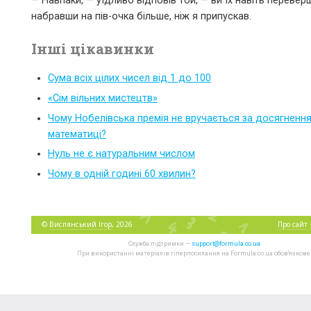
— Навпаки, — уїдливо відповів той, — ви їх навіть перевер
набравши на пів-очка більше, ніж я припускав.
Інші цікавинки
Сума всіх цілих чисел від 1 до 100
«Сім вільних мистецтв»
Чому Нобелівська премія не вручається за досягнення
математиці?
Нуль не є натуральним числом
Чому в одній годині 60 хвилин?
©
Виспянський Ігор
, 2026
Про сайт
Служба підтримки —
support@formula.co.ua
При використанні матеріалів гіперпосилання на Formula.co.ua обов'язкове