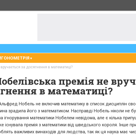
ИГОНОМЕТРІЯ
▼
 вручається за досягнення в математиці?
обелівська премія не вру
ягнення в математиці?
 Альфред Нобель не включив математику в список дисциплін своє
жина зрадила його з математиком. Насправді Нобель ніколи не б
а ігнорування математики Нобелем невідома, але є кілька припу
же існувала премія з математики від шведського короля. Інше п
облять важливих винаходів для людства, так як ця наука має чи