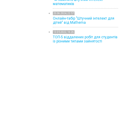
математиків
20.06.2024, 22:57
Онлайн-табір "Штучний інтелект для
дітей" від Mathema
13.05.2022, 16:26
ТОП-5 віддалених робіт для студентів
із різними типами зайнятості