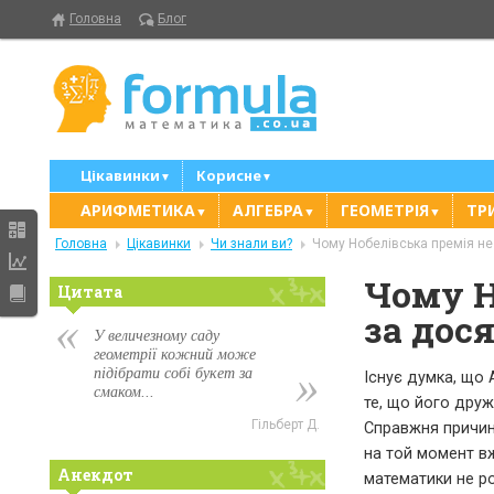
Головна
Блог
Цікавинки
Корисне
▼
▼
АРИФМЕТИКА
АЛГЕБРА
ГЕОМЕТРІЯ
ТР
▼
▼
▼
Головна
Цікавинки
Чи знали ви?
Чому Нобелівська премія не
Чому Н
Цитата
за дос
У величезному саду
геометрії кожний може
підібрати собі букет за
Існує думка, що
смаком...
те, що його дру
Гільберт Д.
Справжня причин
на той момент в
Анекдот
математики не р