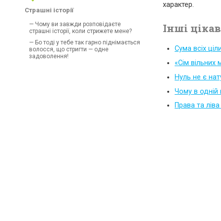
характер.
Страшні історії
— Чому ви завжди розповідаєте
Інші ціка
страшні історії, коли стрижете мене?
— Бо тоді у тебе так гарно піднімається
Сума всіх ціл
волосся, що стригти — одне
задоволення!
«Сім вільних 
Нуль не є на
Чому в одній 
Права та ліва