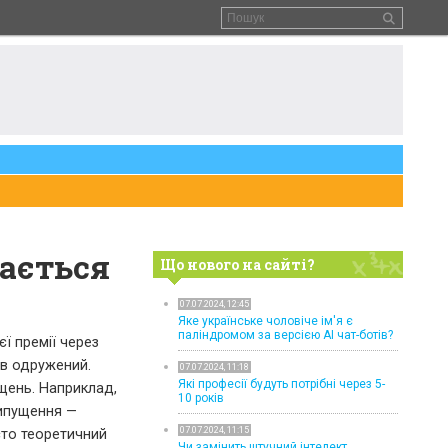
чається
Що нового на сайті?
07.07.2024, 12:45
Яке українське чоловіче ім'я є
паліндромом за версією AI чат-ботів?
ї премії через
ув одружений.
07.07.2024, 11:18
Які професії будуть потрібні через 5-
щень. Наприклад,
10 років
рипущення —
07.07.2024, 11:15
сто теоретичний
Чи замінить штучний інтелект