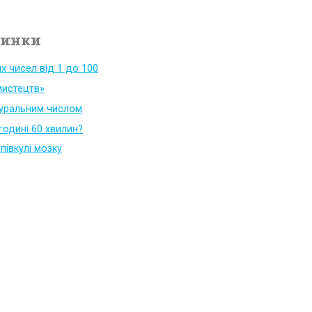
винки
их чисел від 1 до 100
мистецтв»
туральним числом
годині 60 хвилин?
 півкулі мозку