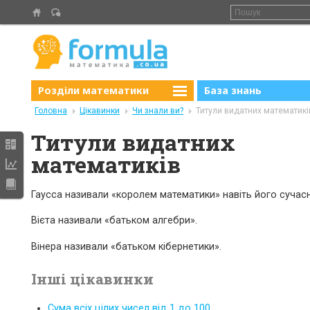
Розділи математики
База знань
Головна
Цікавинки
Чи знали ви?
Титули видатних математикі
Титули видатних
математиків
Гаусса називали «королем математики» навіть його сучасн
Вієта називали «батьком алгебри».
Вінера називали «батьком кібернетики».
Інші цікавинки
Сума всіх цілих чисел від 1 до 100