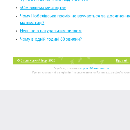
«Сім вільних мистецтв»
Чому Нобелівська премія не вручається за досягнення
математиці?
Нуль не є натуральним числом
Чому в одній годині 60 хвилин?
©
Виспянський Ігор
, 2026
Про сайт
Служба підтримки —
support@formula.co.ua
При використанні матеріалів гіперпосилання на Formula.co.ua обов'язкове