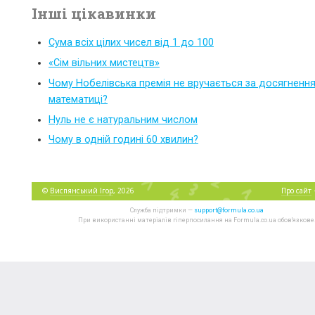
Інші цікавинки
Сума всіх цілих чисел від 1 до 100
«Сім вільних мистецтв»
Чому Нобелівська премія не вручається за досягнення
математиці?
Нуль не є натуральним числом
Чому в одній годині 60 хвилин?
©
Виспянський Ігор
, 2026
Про сайт
Служба підтримки —
support@formula.co.ua
При використанні матеріалів гіперпосилання на Formula.co.ua обов'язкове