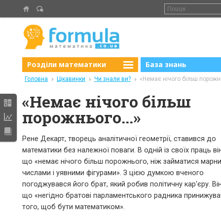
Розділи математики
База знань
Головна
Цікавинки
Чи знали ви?
«Немає нічого більш порожнь
«Немає нічого більш
порожнього...»
Рене Декарт, творець аналітичної геометрії, ставився до
математики без належної поваги. В одній із своїх праць ві
що «немає нічого більш порожнього, ніж займатися марн
числами і уявними фігурами». З цією думкою вченого
погоджувався його брат, який робив політичну кар'єру. Ві
що «негідно братові парламентського радника принижува
того, щоб бути математиком».