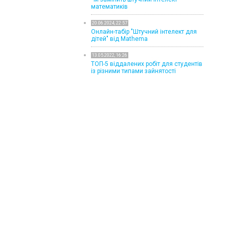
математиків
20.06.2024, 22:57
Онлайн-табір "Штучний інтелект для
дітей" від Mathema
13.05.2022, 16:26
ТОП-5 віддалених робіт для студентів
із різними типами зайнятості