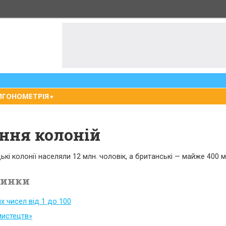
ИГОНОМЕТРІЯ
▼
ння колоній
цькі колонії населяли 12 млн. чоловік, а британські — майже 400 м
винки
их чисел від 1 до 100
мистецтв»