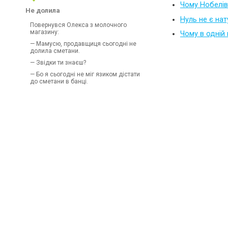
Чому Нобелів
Не долила
Нуль не є на
Повернувся Олекса з молочного
магазину:
Чому в одній 
— Мамусю, продавщиця сьогодні не
долила сметани.
— Звідки ти знаєш?
— Бо я сьогодні не міг язиком дістати
до сметани в банці.