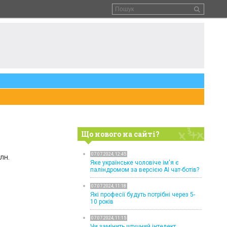
Що нового на сайті?
07.07.2024, 12:45
лн.
Яке українське чоловіче ім'я є
паліндромом за версією AI чат-ботів?
07.07.2024, 11:18
Які професії будуть потрібні через 5-
10 років
07.07.2024, 11:15
Чи замінить штучний інтелект