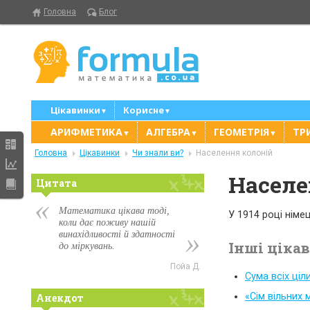
Головна
Блог
Цікавинки
Корисне
▼
▼
АРИФМЕТИКА
АЛГЕБРА
ГЕОМЕТРІЯ
ТР
▼
▼
▼
Головна
Цікавинки
Чи знали ви?
Населення колоній
Населе
Цитата
Математика цікава тоді,
У 1914 році німе
коли дає поживу нашій
винахідливості й здатності
Інші ціка
до міркувань.
Пойа Д.
Сума всіх ціл
«Сім вільних 
Анекдот