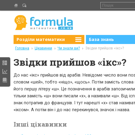
Розділи математики
База знань
Головна
Цікавинки
Чи знали ви?
Звідки прийшов «ікс»?
Звідки прийшов «ікс»?
До нас «ікс» прийшов від арабів. Невідоме число вони по
словом «шей», тобто «ніщо», «щось». Потім замість слова
його першу літеру «ш». Це позначення в арабів запозичили 
тільки замість «ш» вони писали «х», а називали «ш». Від іс
знак потрапив до французів. І тут нарешті «х» став назива
«іксом». А потім він і до нас перекинувся, значок і назва.
Інші цікавинки