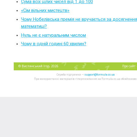
Сума всіх цілих чисел від 1 до 100
«Сім вільних мистецтв»
Чому Нобелівська премія не вручається за досягнення
математиці?
Нуль не є натуральним числом
Чому в одній годині 60 хвилин?
©
Виспянський Ігор
, 2026
Про сайт
Служба підтримки —
support@formula.co.ua
При використанні матеріалів гіперпосилання на Formula.co.ua обов'язкове