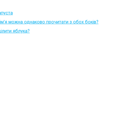
капуста
 ім'я можна однаково прочитати з обох боків?
ілити яблука?