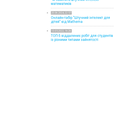
математиків
20.06.2024, 22:57
Онлайн-табір "Штучний інтелект для
дітей" від Mathema
13.05.2022, 16:26
ТОП-5 віддалених робіт для студентів
із різними типами зайнятості