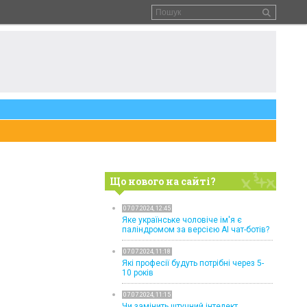
Що нового на сайті?
07.07.2024, 12:45
Яке українське чоловіче ім'я є
паліндромом за версією AI чат-ботів?
07.07.2024, 11:18
Які професії будуть потрібні через 5-
10 років
07.07.2024, 11:15
Чи замінить штучний інтелект