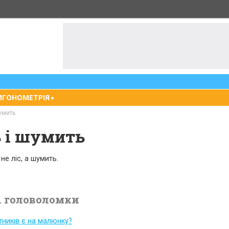
ИГОНОМЕТРІЯ
▼
шумить
 і шумить
 не ліс, а шумить.
 головоломки
тників є на малюнку?