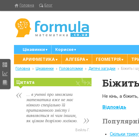
Головна
Блог
Цікавинки
Корисне
▼
▼
АРИФМЕТИКА
АЛГЕБРА
ГЕОМЕТРІЯ
ТР
▼
▼
▼
Головна
Цікавинки
Головоломки
Дитячі загадки
Біжить і 
Біжить
Цитата
... в ученні про множини
Не кінь, а біжить,
математика вже не має
ніякого спеціально їй
Відповідь
притаманного змісту і
виявляється ні чим іншим,
Популярні
як цілком дозрілою логікою.
Вейль Г.
Скільки трику