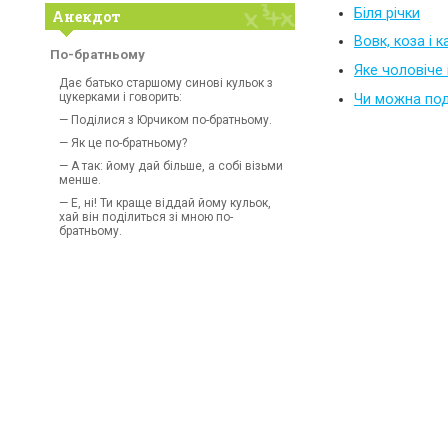
Біля річки
Анекдот
Вовк, коза і 
По-братньому
Яке чоловіче
Дає батько старшому синові кульок з
цукерками і говорить:
Чи можна под
— Поділися з Юрчиком по-братньому.
— Як це по-братньому?
— А так: йому дай більше, а собі візьми
менше.
— Е, ні! Ти краще віддай йому кульок,
хай він поділиться зі мною по-
братньому.