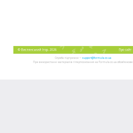
©
Виспянський Ігор
, 2026
Про сайт
Служба підтримки —
support@formula.co.ua
При використанні матеріалів гіперпосилання на Formula.co.ua обов'язкове