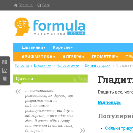
Головна
Блог
Цікавинки
Корисне
▼
▼
АРИФМЕТИКА
АЛГЕБРА
ГЕОМЕТРІЯ
ТР
▼
▼
▼
Головна
Цікавинки
Головоломки
Дитячі загадки
Гладить і
Гладит
Цитата
... математика
Гладить все, чог
розвивалась, як дерево, що
розростається не
Відповідь
найтоншими
розгалуженнями, які йдуть
Популярні
від коренів, а розкидає своє
гілля й листя вбік і вгору,
поширюючи їх часто вниз,
Скільки трику
до коренів.