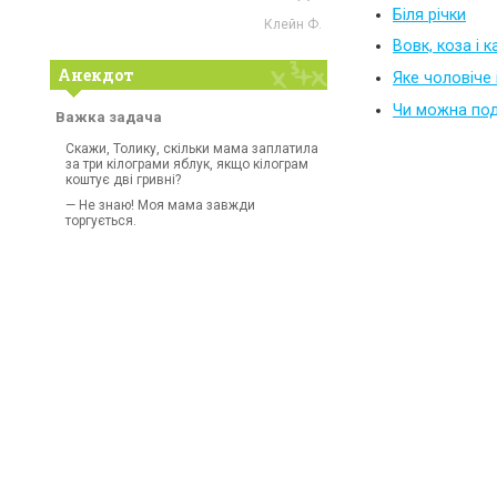
Біля річки
Клейн Ф.
Вовк, коза і 
Анекдот
Яке чоловіче
Чи можна под
Важка задача
Скажи, Толику, скільки мама заплатила
за три кілограми яблук, якщо кілограм
коштує дві гривні?
— Не знаю! Моя мама завжди
торгується.