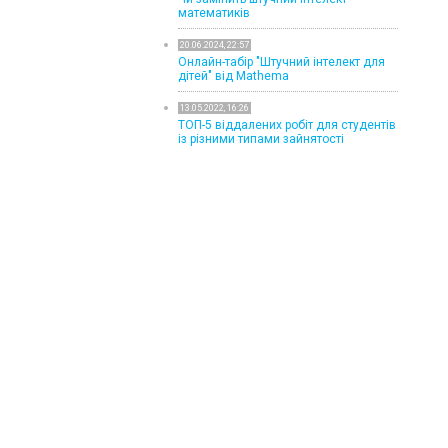
математиків
20.06.2024, 22:57
Онлайн-табір "Штучний інтелект для
дітей" від Mathema
13.05.2022, 16:26
ТОП-5 віддалених робіт для студентів
із різними типами зайнятості