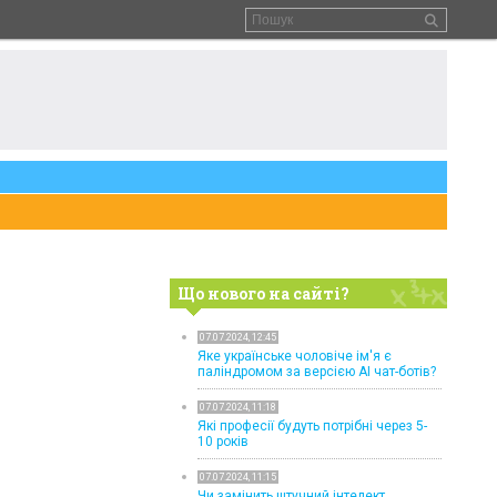
Що нового на сайті?
07.07.2024, 12:45
Яке українське чоловіче ім'я є
паліндромом за версією AI чат-ботів?
07.07.2024, 11:18
Які професії будуть потрібні через 5-
10 років
07.07.2024, 11:15
Чи замінить штучний інтелект