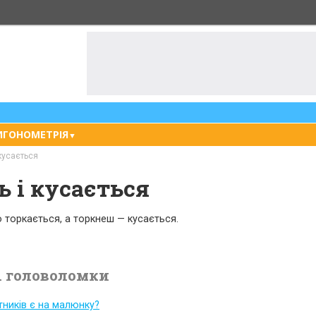
ИГОНОМЕТРІЯ
▼
 кусається
ь і кусається
о торкається, а торкнеш — кусається.
 головоломки
тників є на малюнку?