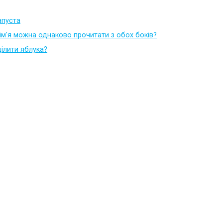
капуста
 ім'я можна однаково прочитати з обох боків?
ілити яблука?