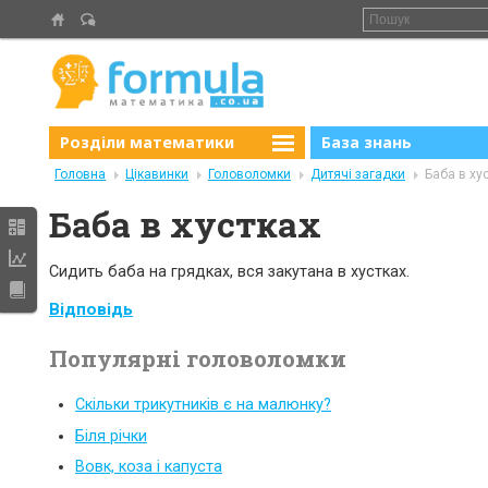
Розділи математики
База знань
Головна
Цікавинки
Головоломки
Дитячі загадки
Баба в ху
Баба в хустках
Сидить баба на грядках, вся закутана в хустках.
Відповідь
Популярні головоломки
Скільки трикутників є на малюнку?
Біля річки
Вовк, коза і капуста