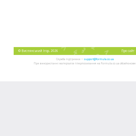
©
Виспянський Ігор
, 2026
Про сайт
Служба підтримки —
support@formula.co.ua
При використанні матеріалів гіперпосилання на Formula.co.ua обов'язкове