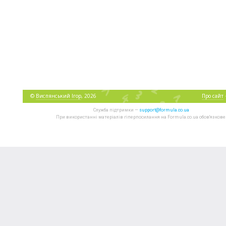
©
Виспянський Ігор
, 2026
Про сайт
Служба підтримки —
support@formula.co.ua
При використанні матеріалів гіперпосилання на Formula.co.ua обов'язкове