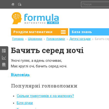
Розділи математики
База знань
Головна
Цікавинки
Головоломки
Дитячі загадки
Бачить се
Бачить серед ночі
Уночі гуляє, а вдень спочиває,
Має круглі очі, бачить серед ночі.
Відповідь
Популярні головоломки
Скільки трикутників є на малюнку?
Біля річки