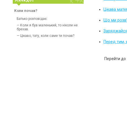
Цікава мате
Коли почав?
Батько розповідає:
Що ми розв’
— Коли я був маленький, то ніколи не
брехав.
Заряджайся
— Цікаво, тату, коли саме ти почав?
Перед тим, 
Перейти до 