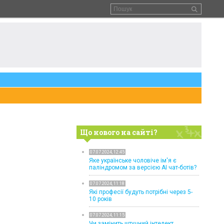
Що нового на сайті?
07.07.2024, 12:45
Яке українське чоловіче ім'я є
паліндромом за версією AI чат-ботів?
07.07.2024, 11:18
Які професії будуть потрібні через 5-
10 років
07.07.2024, 11:15
Чи замінить штучний інтелект