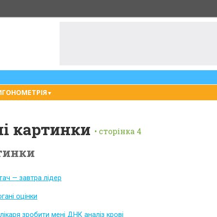
ИГОНОМЕТРІЯ
▼
і картинки
сторінка 4
тинки
тач — завтра лідер
огані оцінки
лікаря зробити мені ДНК аналіз крові