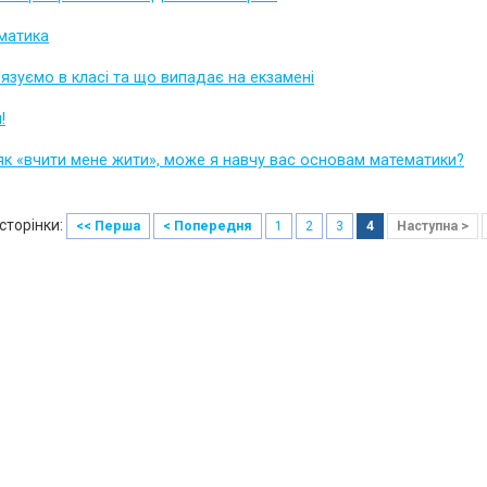
матика
язуємо в класі та що випадає на екзамені
!
як «вчити мене жити», може я навчу вас основам математики?
сторінки:
<< Перша
< Попередня
1
2
3
4
Наступна >