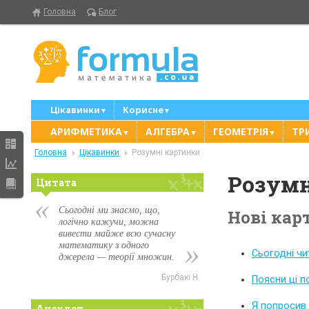
Головна
Блог
Цікавинки
Корисне
▼
▼
АРИФМЕТИКА
АЛГЕБРА
ГЕОМЕТРІЯ
ТР
▼
▼
▼
Головна
Цікавинки
Розумні картинки
Розумн
Цитата
Сьогодні ми знаємо, що,
Нові кар
логічно кажучи, можна
вивести майже всю сучасну
математику з одного
Сьогодні чи
джерела — теорії множин.
Бурбакі Н.
Поясни ці п
Я попросив 
Анекдот