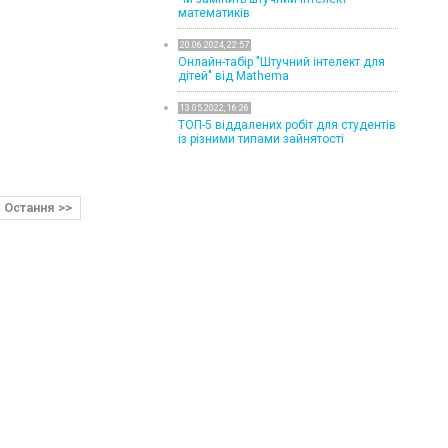
математиків
20.06.2024, 22:57
Онлайн-табір "Штучний інтелект для
дітей" від Mathema
13.05.2022, 16:26
ТОП-5 віддалених робіт для студентів
із різними типами зайнятості
Остання >>