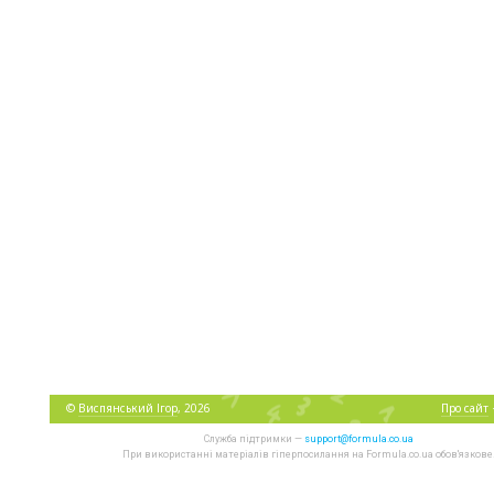
©
Виспянський Ігор
, 2026
Про сайт
Служба підтримки —
support@formula.co.ua
При використанні матеріалів гіперпосилання на Formula.co.ua обов'язкове