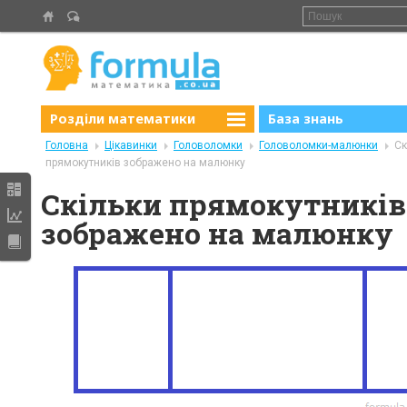
Розділи математики
База знань
Головна
Цікавинки
Головоломки
Головоломки-малюнки
Ск
прямокутників зображено на малюнку
Скільки прямокутників
зображено на малюнку