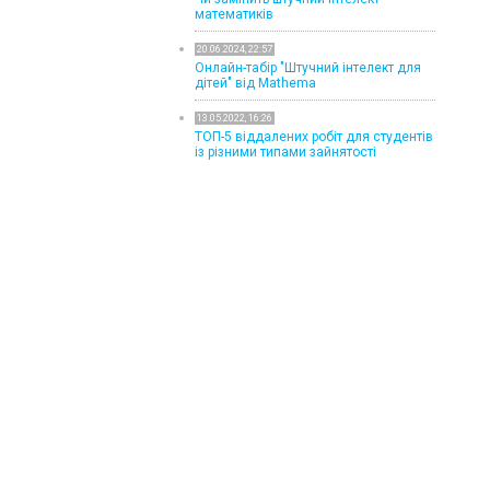
математиків
20.06.2024, 22:57
Онлайн-табір "Штучний інтелект для
дітей" від Mathema
13.05.2022, 16:26
ТОП-5 віддалених робіт для студентів
із різними типами зайнятості