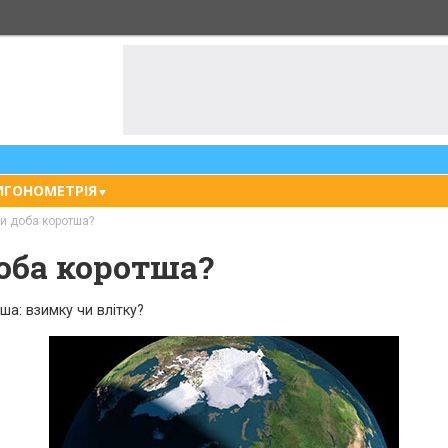
ИГОНОМЕТРІЯ
▼
и доба коротша?
оба коротша?
а: взимку чи влітку?