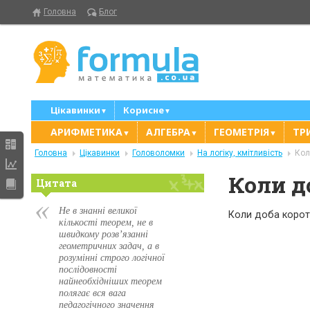
Головна
Блог
Цікавинки
Корисне
▼
▼
АРИФМЕТИКА
АЛГЕБРА
ГЕОМЕТРІЯ
ТР
▼
▼
▼
Головна
Цікавинки
Головоломки
На логіку, кмітливість
Кол
Коли д
Цитата
Не в знанні великої
Коли доба коротш
кількості теорем, не в
швидкому розв’язанні
геометричних задач, а в
розумінні строго логічної
послідовності
найнеобхідніших теорем
полягає вся вага
педагогічного значення