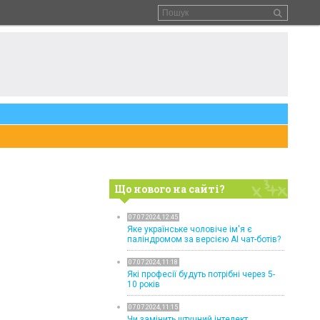
Що нового на сайті?
07.07.2024, 12:45
Яке українське чоловіче ім'я є
паліндромом за версією AI чат-ботів?
07.07.2024, 11:18
Які професії будуть потрібні через 5-
10 років
07.07.2024, 11:15
Чи замінить штучний інтелект