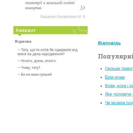
геометрії в загальній освіті
юнацтва.
Ващенко-Захарченко М. Є.
Анекдот
Відмова
Відповідь
— Тату, що ти хотів би одержати від
мене на день народження?
Популярні
— Нічого, доню, нічого.
— Чому, тату?
Скільки трику
— Бо не маю грошей.
Біля річки
Вовк, коза і 
Яке чоловіче
Чи можна под