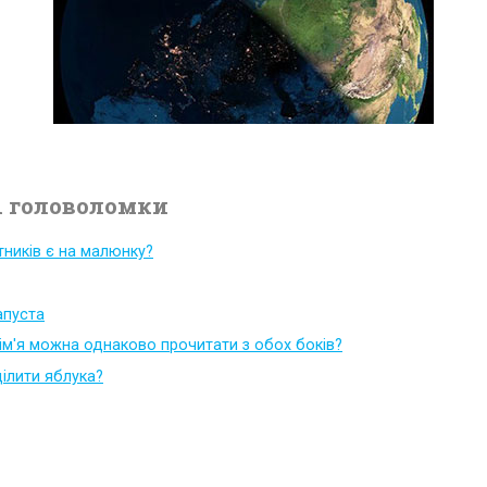
 головоломки
тників є на малюнку?
капуста
 ім'я можна однаково прочитати з обох боків?
ілити яблука?