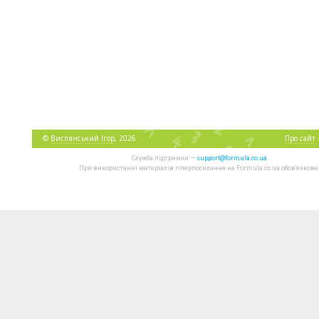
©
Виспянський Ігор
, 2026
Про сайт
Служба підтримки —
support@formula.co.ua
При використанні матеріалів гіперпосилання на Formula.co.ua обов'язкове