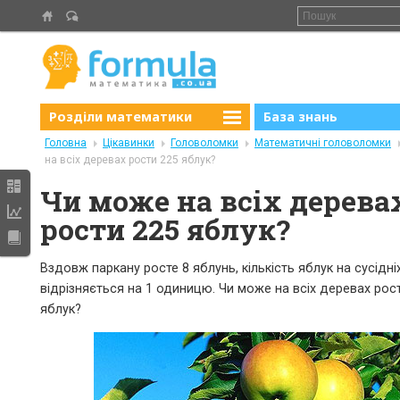
Розділи математики
База знань
Головна
Цікавинки
Головоломки
Математичні головоломки
на всіх деревах рости 225 яблук?
Чи може на всіх дерева
рости 225 яблук?
Вздовж паркану росте 8 яблунь, кількість яблук на сусідн
відрізняється на 1 одиницю. Чи може на всіх деревах рос
яблук?