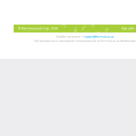
©
Виспянський Ігор
, 2026
Про сайт
Служба підтримки —
support@formula.co.ua
При використанні матеріалів гіперпосилання на Formula.co.ua обов'язкове