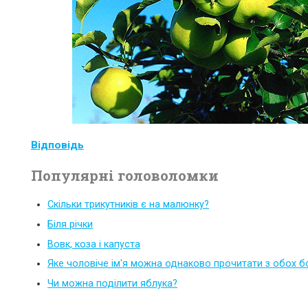
Відповідь
Популярні головоломки
Скільки трикутників є на малюнку?
Біля річки
Вовк, коза і капуста
Яке чоловіче ім'я можна однаково прочитати з обох б
Чи можна поділити яблука?