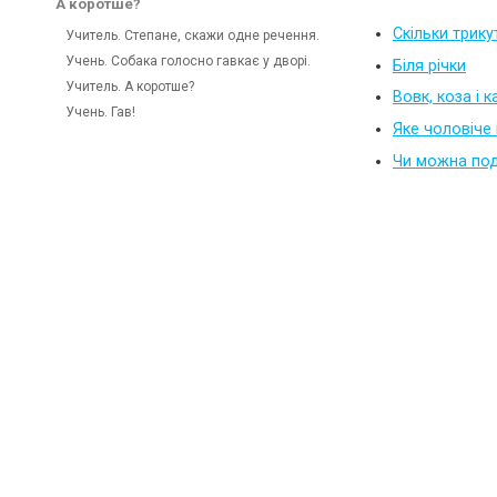
А коротше?
Скільки трику
Учитель. Степане, скажи одне речення.
Учень. Собака голосно гавкає у дворі.
Біля річки
Учитель. А коротше?
Вовк, коза і 
Учень. Гав!
Яке чоловіче
Чи можна под