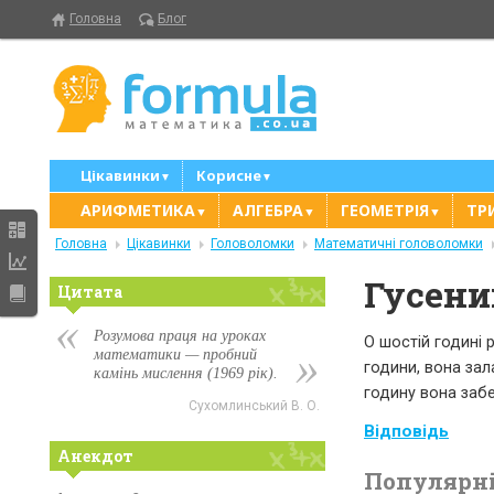
Головна
Блог
Цікавинки
Корисне
▼
▼
АРИФМЕТИКА
АЛГЕБРА
ГЕОМЕТРІЯ
ТР
▼
▼
▼
Головна
Цікавинки
Головоломки
Математичні головоломки
Гусени
Цитата
Розумова праця на уроках
О шостій годині 
математики — пробний
години, вона зал
камінь мислення (1969 рік).
годину вона забе
Сухомлинський В. О.
Відповідь
Анекдот
Популярні