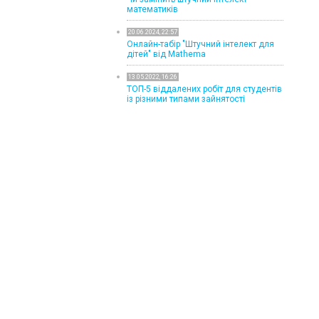
математиків
20.06.2024, 22:57
Онлайн-табір "Штучний інтелект для
дітей" від Mathema
13.05.2022, 16:26
ТОП-5 віддалених робіт для студентів
із різними типами зайнятості