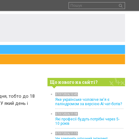
Що нового на сайті?
07.07.2024, 12:45
дня, тобто до 18
Яке українське чоловіче ім'я є
У який день і
паліндромом за версією AI чат-ботів?
07.07.2024, 11:18
Які професії будуть потрібні через 5-
10 років
07.07.2024, 11:15
Чи замінить штучний інтелект