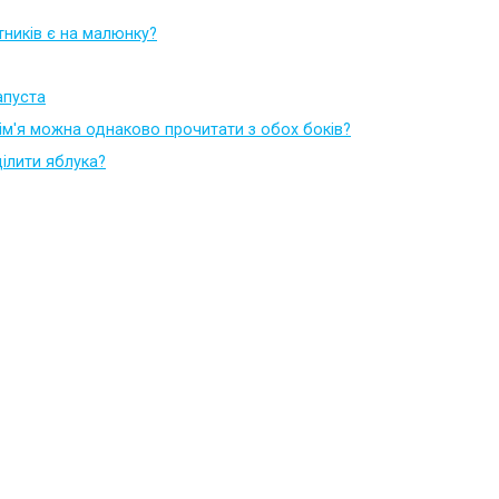
тників є на малюнку?
капуста
 ім'я можна однаково прочитати з обох боків?
ілити яблука?