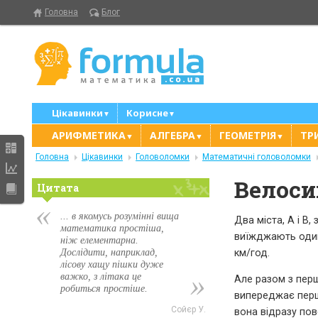
Головна
Блог
Цікавинки
Корисне
▼
▼
АРИФМЕТИКА
АЛГЕБРА
ГЕОМЕТРІЯ
ТР
▼
▼
▼
Головна
Цікавинки
Головоломки
Математичні головоломки
Велоси
Цитата
... в якомусь розумінні вища
Два міста, А і В
математика простіша,
виїжджають один
ніж елементарна.
Дослідити, наприклад,
км/год.
лісову хащу пішки дуже
важко, з літака це
Але разом з перш
робиться простіше.
випереджає першо
Сойєр У.
вона відразу пов