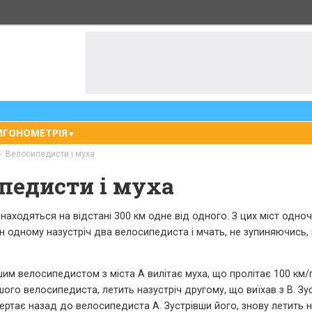
ИГОНОМЕТРІЯ
▼
Велосипедисти і муха
педисти і муха
, знаходяться на відстані 300 км одне від одного. З цих міст одно
 одному назустріч два велосипедиста і мчать, не зупиняючись, 
им велосипедистом з міста А вилітає муха, що пролітає 100 км/
го велосипедиста, летить назустріч другому, що виїхав з В. Зус
ертає назад до велосипедиста А. Зустрівши його, знову летить н