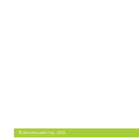
©
Виспянський Ігор
, 2026