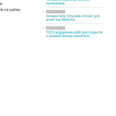
математиків
ки
ів на шапку.
20.06.2024, 22:57
Онлайн-табір "Штучний інтелект для
дітей" від Mathema
13.05.2022, 16:26
ТОП-5 віддалених робіт для студентів
із різними типами зайнятості