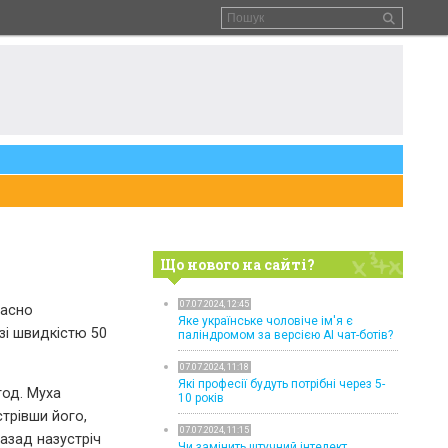
Що нового на сайті?
07.07.2024, 12:45
часно
Яке українське чоловіче ім'я є
зі швидкістю 50
паліндромом за версією AI чат-ботів?
07.07.2024, 11:18
Які професії будуть потрібні через 5-
год. Муха
10 років
трівши його,
07.07.2024, 11:15
азад назустріч
Чи замінить штучний інтелект