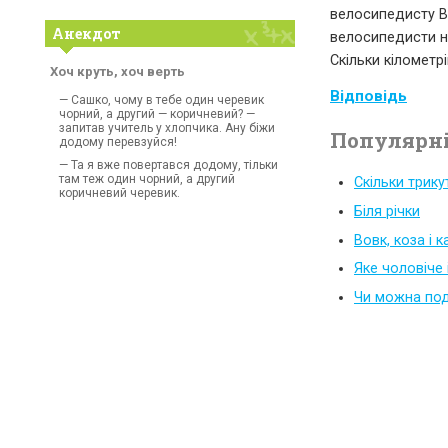
велосипедисту В,
Анекдот
велосипедисти не
Скільки кілометр
Хоч круть, хоч верть
Відповідь
— Сашко, чому в тебе один черевик
чорний, а другий — коричневий? —
запитав учитель у хлопчика. Ану біжи
Популярні
додому перевзуйся!
— Та я вже повертався додому, тільки
там теж один чорний, а другий
Скільки трику
коричневий черевик.
Біля річки
Вовк, коза і 
Яке чоловіче
Чи можна под