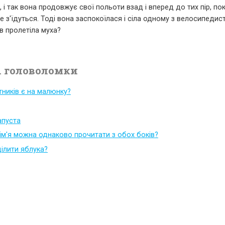
 і так вона продовжує свої польоти взад і вперед до тих пір, по
 з'їдуться. Тоді вона заспокоїлася і сіла одному з велосипедист
ів пролетіла муха?
 головоломки
тників є на малюнку?
капуста
 ім'я можна однаково прочитати з обох боків?
ілити яблука?