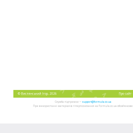
©
Виспянський Ігор
, 2026
Про сайт
Служба підтримки —
support@formula.co.ua
При використанні матеріалів гіперпосилання на Formula.co.ua обов'язкове