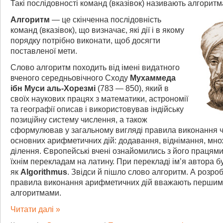
Такі послідовності команд (вказівок) називають алгоритм
Алгоритм
— це скінченна послідовність
команд (вказівок), що визначає, які дії і в якому
порядку потрібно виконати, щоб досягти
поставленої мети.
Слово алгоритм походить від імені видатного
вченого середньовічного Сходу
Мухаммеда
ібн Муси аль-Хорезмі
(783 — 850), який в
своїх наукових працях з математики, астрономії
та географії описав і використовував індійську
позиційну систему числення, а також
сформулював у загальному вигляді правила виконання 
основних арифметичних дій: додавання, віднімання, мно
ділення. Європейські вчені ознайомились з його працям
їхнім перекладам на латину. При перекладі ім’я автора 
як
Algorithmus
. Звідси й пішло слово алгоритм. А розро
правила виконання арифметичних дій вважають перши
алгоритмами.
Читати далі »