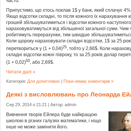
часто.
Припустимо, що хтось поклав 1$ у банк, який сплачує 4% 
Якщо відсотки складні, то після кожного їх нарахування к
грошей збільшуватиметься і відсотки кожного наступного
нараховуватимуться від збільшеної загальної суми. Чим 
робитимуть перерахунки, тим швидше збільшуватиметься
Коли щороку нараховувати складні відсотки, 1$ за 25 рок
25
перетвориться у (1 + 0,04)
, тобто у 2,66$. Коли нарахо
складні відсотки кожні півроку, то за 25 років долар пере
50
(1 + 0,02)
, або 2,69$.
Читати далі »
Категорія:
Для допитливих
|
Поки немає коментарів »
Деякі з висловлювань про Леонарда Ей
Сер 29, 2014 о 21:21 | Автор: admin
Вивчення творів Ейлера буде найкращою
школою в різних галузях математики, і ніщо
інше не може замінити його.