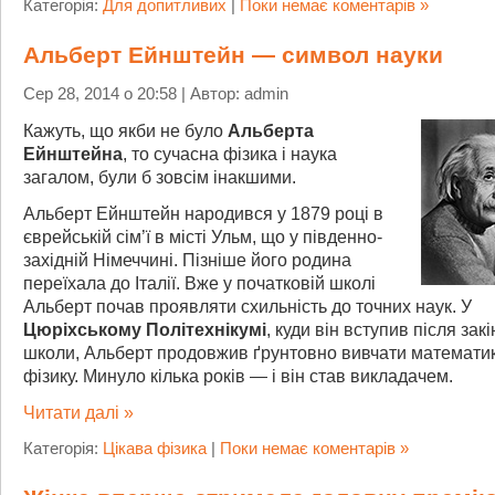
Категорія:
Для допитливих
|
Поки немає коментарів »
Альберт Ейнштейн — символ науки
Сер 28, 2014 о 20:58 | Автор: admin
Кажуть, що якби не було
Альберта
Ейнштейна
, то сучасна фізика і наука
загалом, були б зовсім інакшими.
Альберт Ейнштейн народився у 1879 році в
єврейській сім’ї в місті Ульм, що у південно-
західній Німеччині. Пізніше його родина
переїхала до Італії. Вже у початковій школі
Альберт почав проявляти схильність до точних наук. У
Цюріхському Політехнікумі
, куди він вступив після зак
школи, Альберт продовжив ґрунтовно вивчати математик
фізику. Минуло кілька років — і він став викладачем.
Читати далі »
Категорія:
Цікава фізика
|
Поки немає коментарів »