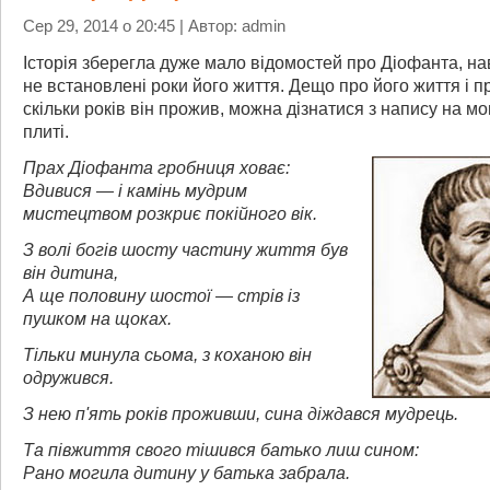
Сер 29, 2014 о 20:45 | Автор: admin
Історія зберегла дуже мало відомостей про Діофанта, на
не встановлені роки його життя. Дещо про його життя і пр
скільки років він прожив, можна дізнатися з напису на мо
плиті.
Прах Діофанта гробниця ховає:
Вдивися — і камінь мудрим
мистецтвом розкриє покійного вік.
З волі богів шосту частину життя був
він дитина,
А ще половину шостої — стрів із
пушком на щоках.
Тільки минула сьома, з коханою він
одружився.
З нею п'ять років проживши, сина діждався мудрець.
Та півжиття свого тішився батько лиш сином:
Рано могила дитину у батька забрала.