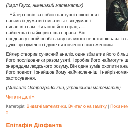
(Карл Гаусс, німецький математик)
...Ейлер повів за собою наступні покоління і
навчив їх думати і писати так, як думав і
писав він сам. Читання його праць —
найлегша і найкорисніша справа. Він
поєднав у своїй особі славу великого перетворювача із 
дуже зрозумілого і дуже витонченого письменника.
Ейлер створив сучасний аналіз, один збагатив його більш
його послідовники разом узяті, і зробив його наймогутні
знаряддям людського розуму. Він один зумів охопити анал
його повноті і знайшов йому найчисленніші і найрізноман
застосування.
(Михайло Остроградський, український математик)
Читати далі »
Категорія:
Видатні математики
,
Вчителю на замітку
|
Поки нем
»
Епітафія Діофанта