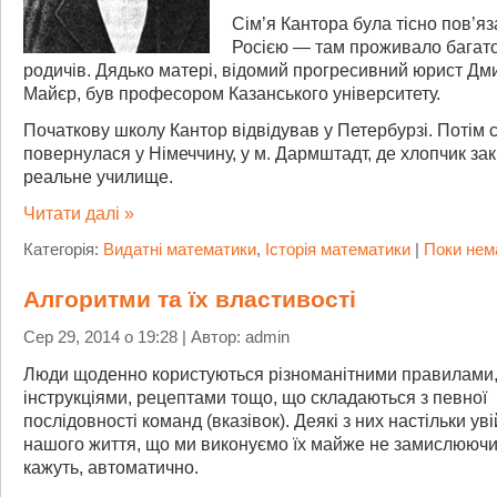
Сім’я Кантора була тісно пов’яз
Росією — там проживало багато
родичів. Дядько матері, відомий прогресивний юрист Дм
Майєр, був професором Казанського університету.
Початкову школу Кантор відвідував у Петербурзі. Потім с
повернулася у Німеччину, у м. Дармштадт, де хлопчик зак
реальне училище.
Читати далі »
Категорія:
Видатні математики
,
Історія математики
|
Поки нем
Алгоритми та їх властивості
Сер 29, 2014 о 19:28 | Автор: admin
Люди щоденно користуються різноманітними правилами
інструкціями, рецептами тощо, що складаються з певної
послідовності команд (вказівок). Деякі з них настільки ув
нашого життя, що ми виконуємо їх майже не замислюючис
кажуть, автоматично.