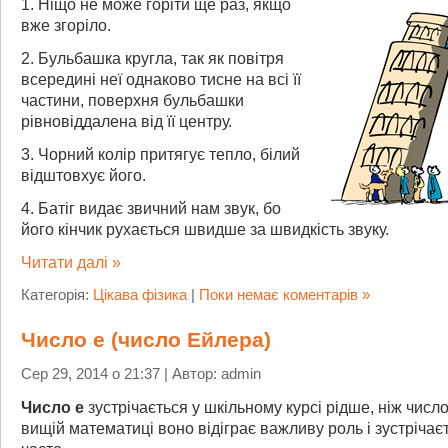
1. Ніщо не може горіти ще раз, якщо
вже згоріло.
2. Бульбашка кругла, так як повітря
всередині неї однаково тисне на всі її
частини, поверхня бульбашки
рівновіддалена від її центру.
3. Чорний колір притягує тепло, білий
відштовхує його.
4. Батіг видає звичний нам звук, бо
його кінчик рухається швидше за швидкість звуку.
Читати далі »
Категорія:
Цікава фізика
|
Поки немає коментарів »
Число е (число Ейлера)
Сер 29, 2014 о 21:37 | Автор: admin
Число е
зустрічається у шкільному курсі рідше, ніж число 
вищій математиці воно відіграє важливу роль і зустрічає