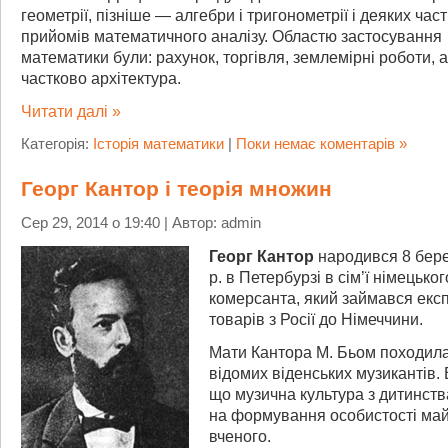
геометрії, пізніше — алгебри і тригонометрії і деяких час
прийомів математичного аналізу. Областю застосування
математики були: рахунок, торгівля, землемірні роботи, 
частково архітектура.
Читати далі »
Категорія:
Історія математики
|
Поки немає коментарів »
Георг Кантор і теорія множин
Сер 29, 2014 о 19:40 | Автор: admin
Георг Кантор
народився 8 бер
р. в Петербурзі в сім’ї німецьког
комерсанта, який займався екс
товарів з Росії до Німеччини.
Мати Кантора М. Бьом походила і
відомих віденських музикантів.
що музична культура з дитинст
на формування особистості ма
вченого.