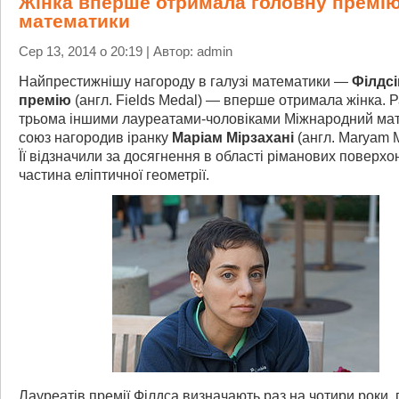
Жінка вперше отримала головну премію 
математики
Сер 13, 2014 о 20:19 | Автор: admin
Найпрестижнішу нагороду в галузі математики —
Філдсі
премію
(англ. Fields Medal) — вперше отримала жінка. Р
трьома іншими лауреатами-чоловіками Міжнародний ма
союз нагородив іранку
Маріам Мірзахані
(англ. Maryam M
Її відзначили за досягнення в області ріманових поверхо
частина еліптичної геометрії.
Лауреатів премії Філдса визначають раз на чотири роки,