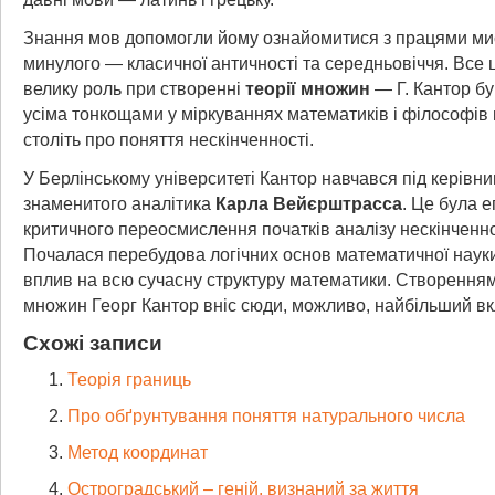
Знання мов допомогли йому ознайомитися з працями ми
минулого — класичної античності та середньовіччя. Все ц
велику роль при створенні
теорії множин
— Г. Кантор бу
усіма тонкощами у міркуваннях математиків і філософів
століть про поняття нескінченності.
У Берлінському університеті Кантор навчався під керівн
знаменитого аналітика
Карла Вейєрштрасса
. Це була 
критичного переосмислення початків аналізу нескінченн
Почалася перебудова логічних основ математичної науки
вплив на всю сучасну структуру математики. Створенням
множин Георг Кантор вніс сюди, можливо, найбільший вк
Схожі записи
Теорія границь
Про обґрунтування поняття натурального числа
Метод координат
Остроградський – геній, визнаний за життя