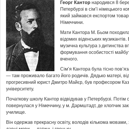
Георг Кантор
народився 8 бере
Петербурзі в сім’ї німецького к
який займався експортом товарів
Німеччини.
Мати Кантора М. Бьом походила і
відомих віденських музикантів.
музична культура з дитинства в
формування особистості майбу
вченого.
Сім’я Кантора була тісно пов’яз
— там проживало багато його родичів. Дядько матері, в
прогресивний юрист Дмитро Майєр, був професором Каз
університету.
Початкову школу Кантор відвідував у Петербурзі. Потім с
повернулася у Німеччину, у м. Дармштадт, де хлопчик за
училище.
Він одержав прекрасну освіту, володів кількома мовами,
давні мови — латинь і грецьку.