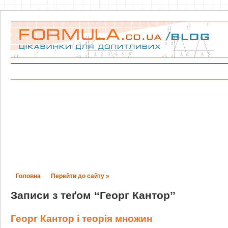
Головна
Перейти до сайту »
Записи з теґом ‘‘Георг Кантор’’
Георг Кантор і теорія множин