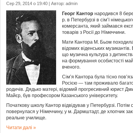
Сер 29, 2014 о 19:40 | Автор: admin
Георг Кантор
народився 8 бер
р. в Петербурзі в сім’ї німецьког
комерсанта, який займався екс
товарів з Росії до Німеччини.
Мати Кантора М. Бьом походила і
відомих віденських музикантів.
що музична культура з дитинст
на формування особистості ма
вченого.
Сім’я Кантора була тісно пов’яз
Росією — там проживало багато
родичів. Дядько матері, відомий прогресивний юрист Дм
Майєр, був професором Казанського університету.
Початкову школу Кантор відвідував у Петербурзі. Потім с
повернулася у Німеччину, у м. Дармштадт, де хлопчик зак
реальне училище.
Читати далі »