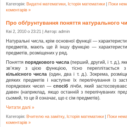
Категорія:
Видатні математики
,
Історія математики
|
Поки нем
коментарів »
Про обґрунтування поняття натурального ч
Кві 2, 2010 о 23:21 | Автор: admin
Натуральні числа, крім основної функції — характеристик
предметів, мають ще й іншу функцію — характеристи
предметів, розміщених у ряд.
Поняття
порядкового числа
(перший, другий, і т. д.), я
зв’язку з цією функцією, тісно переплітається 
кількісного числа
(один, два і т. д.). Зокрема, розмі
деяких предметів і наступне їх перелічування із зас
порядкових чисел —
спосіб
лічби, який застосовувавс
давен (наприклад, якщо останній з перелічуваних пре
сьомий, то це й означає, що є сім предметів).
Читати далі »
Категорія:
Вчителю на замітку
,
Історія математики
|
Поки нем
коментарів »