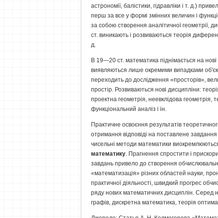
астрономії, балістики, гідравліки і т. д.) прив
перш за все у формі змінних величин і функц
за собою створення аналітичної геометрії, ди
ст. виникають і розвиваються теорія диферен
д.
В 19—20 ст. математика піднімається на нові 
виявляються лише окремими випадками об'єкті
переходить до дослідження «просторів», вел
простір. Розвиваються нові дисципліни: теорія
проектна геометрія, неевклідова геометрія, 
функціональний аналіз і ін.
Практичне освоєння результатів теоретично
отримання відповіді на поставлене завдання в
чисельні методи математики виокремлюються 
математику
. Прагнення спростити і приско
завдань привело до створення обчислювальн
«математизація» різних областей науки, про
практичної діяльності, швидкий прогрес обчи
ряду нових математичних дисциплін. Серед них
графів, дискретна математика, теорія оптима
Джерело: Статья А. Н. Колмогорова «Матема