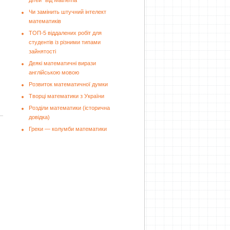
дітей" від Mathema
Чи замінить штучний інтелект
математиків
ТОП-5 віддалених робіт для
студентів із різними типами
зайнятості
Деякі математичні вирази
англійською мовою
Розвиток математичної думки
Творці математики з України
Розділи математики (історична
довідка)
Греки — колумби математики