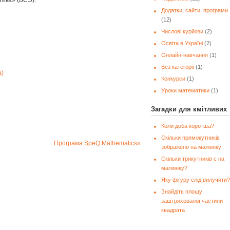
Додатки, сайти, програми
(12)
Числові курйози
(2)
Освіта в Україні
(2)
Онлайн-навчання
(1)
Без категорії
(1)
а)
Конкурси
(1)
Уроки математики
(1)
Загадки для кмітливих
Коли доба коротша?
Скільки прямокутників
Програма SpeQ Mathematics
зображено на малюнку
Скільки трикутників є на
малюнку?
Яку фігуру слід вилучити?
Знайдіть площу
заштрихованої частини
квадрата