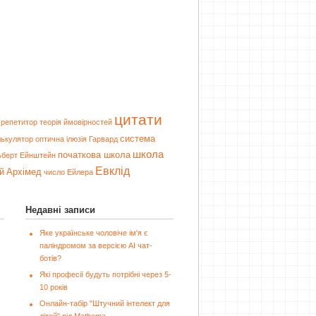
цитати
репетитор
теорія ймовірностей
система
лькулятор
оптична ілюзія
Гарвард
школа
початкова школа
ьберт Ейнштейн
Евклід
й
Архімед
число Ейлера
Недавні записи
Яке українське чоловіче ім'я є
паліндромом за версією AI чат-
ботів?
Які професії будуть потрібні через 5-
10 років
Онлайн-табір "Штучний інтелект для