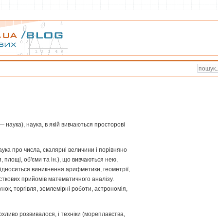
— наука), наука, в якій вивчаються просторові
ука про числа, скалярні величини і порівняно
 площі, об'єми та ін.), що вивчаються нею,
 відноситься виникнення арифметики, геометрії,
асткових прийомів математичного аналізу.
ок, торгівля, землемірні роботи, астрономія,
рхливо розвивалося, і техніки (мореплавства,