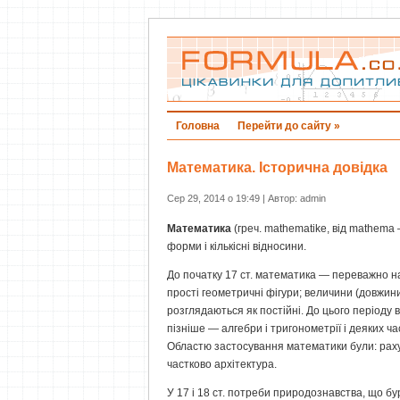
Головна
Перейти до сайту »
Математика. Історична довідка
Сер 29, 2014 о 19:49 | Автор: admin
Математика
(греч. mathematike, від mathema 
форми і кількісні відносини.
До початку 17 ст. математика — переважно на
прості геометричні фігури; величини (довжини,
розглядаються як постійні. До цього періоду
пізніше — алгебри і тригонометрії і деяких ч
Областю застосування математики були: рахун
частково архітектура.
У 17 і 18 ст. потреби природознавства, що бу