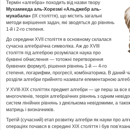
Термін «алгебра» походить від назви твору
Мухаммеда аль-Хорезмі «Альджебр аль-
мукабала»
(IX століття), що містить загальні
методи вирішення задач, які зводяться до рівнянь
1-й і 2-го степеня.
До середини XVII століття в основному склалася
сучасна алгебраїчна символіка. Аж до XVIII
століття під алгеброю розумілася наука про
буквені обчислення — тотожні перетворення
буквених формул), рішення рівнянь 1-й — 4-го
степеня, логарифми, прогресії, комбінаторика. В даний ча
розділи алгебри прийнято називати елементарною алге
У XVIII-XIX століттях предмет алгебри — це перш за все
многочленів, теорія алгебраїчних рівнянь з одним невідо
систем лінійних рівнянь з декількома невідомими, а тако
матриць і визначників.
Третій (сучасний) етап розвитку алгебри як науки про алг
операціях почався в середині XIX століття і був пов'яза