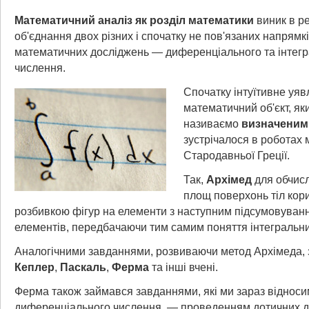
Математичний аналіз як розділ математики
виник в ре
об'єднання двох різних і спочатку не пов'язаних напрямк
математичних досліджень — диференціального та інтег
числення.
Спочатку інтуїтивне уя
математичний об'єкт, як
називаємо
визначеним
зустрічалося в роботах 
Стародавньої Греції.
Так,
Архімед
для обчисл
площ поверхонь тіл кор
розбивкою фігур на елементи з наступним підсумовуван
елементів, передбачаючи тим самим поняття інтегральни
Аналогічними завданнями, розвиваючи метод Архімеда,
Кеплер
,
Паскаль
,
Ферма
та інші вчені.
Ферма також займався завданнями, які ми зараз відноси
диференціального числення, — проведенням дотичних д