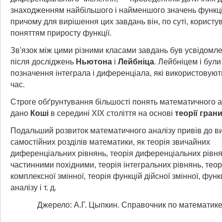
знаходженням найбільшого і найменшого значень функцій і
причому для вирішення цих завдань він, по суті, користу
поняттям приросту функції.
Зв'язок між цими різними класами завдань був усвідомл
після досліджень
Ньютона
і
Лейбніца
. Лейбніцем і були
позначення інтеграла і диференціала, які використовуют
час.
Строге обґрунтування більшості понять математичного а
дано
Коші
в середині XIX століття на основі
теорії гран
Подальший розвиток математичного аналізу привів до в
самостійних розділів математики, як теорія звичайних
диференціальних рівнянь, теорія диференціальних рівня
частинними похідними, теорія інтегральних рівнянь, теор
комплексної змінної, теорія функцій дійсної змінної, фун
аналізу і т. д.
Джерело: А.Г. Цыпкин. Справочник по математике