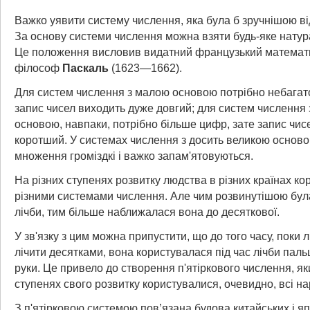
Важко уявити систему числення, яка була б зручнішою від
За основу системи числення можна взяти будь-яке натур
Це положення висловив видатний французький математик
філософ
Паскаль
(1623—1662).
Для систем числення з малою основою потрібно небагат
запис чисел виходить дуже довгий; для систем числення
основою, навпаки, потрібно більше цифр, зате запис чис
коротший. У системах числення з досить великою осново
множення громіздкі і важко запам'ятовуються.
На різних ступенях розвитку людства в різних країнах к
різними системами числення. Але чим розвинутішою бул
лічби, тим більше наближалася вона до десяткової.
У зв'язку з цим можна припустити, що до того часу, поки
лічити десятками, вона користувалася під час лічби паль
руки. Це привело до створення п'ятіркового числення, я
ступенях свого розвитку користувалися, очевидно, всі на
З п'ятірковою системою пов’язана будова китайських і я