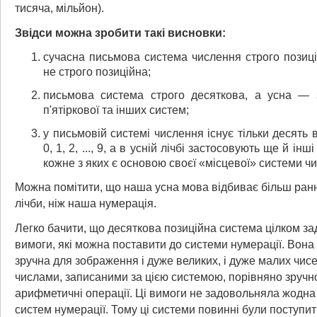
тисяча, мільйон).
Звідси можна зробити такі висновки:
сучасна письмова система числення строго позиц
не строго позиційна;
письмова система строго десяткова, а усна — з
п'ятіркової та інших систем;
у письмовій системі числення існує тільки десять 
0, 1, 2, ..., 9, а в усній лічбі застосовують ще й інш
кожне з яких є основою своєї «місцевої» системи ч
Можна помітити, що наша усна мова відбиває більш ран
лічби, ніж наша нумерація.
Легко бачити, що десяткова позиційна система цілком за
вимоги, які можна поставити до системи нумерації. Вона
зручна для зображення і дуже великих, і дуже малих чис
числами, записаними за цією системою, порівняно зручн
арифметичні операції. Ці вимоги не задовольняла жодна
систем нумерації. Тому ці системи повинні були поступит