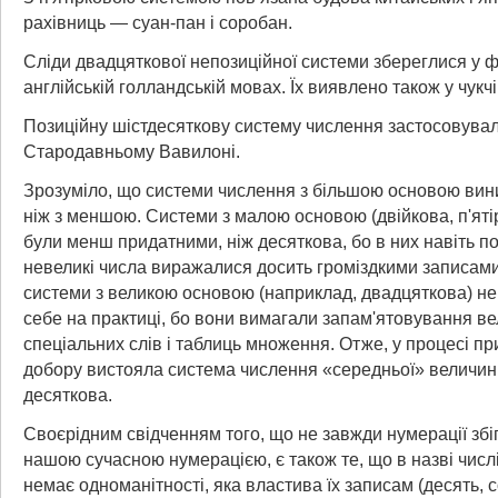
рахівниць — суан-пан і соробан.
Сліди двадцяткової непозиційної системи збереглися у ф
англійській голландській мовах. Їх виявлено також у чукчі
Позиційну шістдесяткову систему числення застосовувал
Стародавньому Вавилоні.
Зрозуміло, що системи числення з більшою основою вини
ніж з меншою. Системи з малою основою (двійкова, п'яті
були менш придатними, ніж десяткова, бо в них навіть п
невеликі числа виражалися досить громіздкими записами
системи з великою основою (наприклад, двадцяткова) н
себе на практиці, бо вони вимагали запам'ятовування вел
спеціальних слів і таблиць множення. Отже, у процесі п
добору вистояла система числення «середньої» величи
десяткова.
Своєрідним свідченням того, що не завжди нумерації збі
нашою сучасною нумерацією, є також те, що в назві числ
немає одноманітності, яка властива їх записам (десять, с