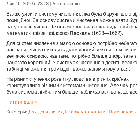
Лип 10, 2010 о 23:08 | Автор: admin
Важко уявити систему числення, яка була б зручнішою ві
позиційної. За основу системи числення можна взяти буд
натуральне число. Це положення висловив видатний фр
математик, фізик і філософ
Паскаль
(1623—1662).
Для систем числення з малою основою потрібно небагат
але запис чисел виходить дуже довгий; для систем числе
великою основою, навпаки, потрібно більше цифр, зате з
набагато коротший. У системах числення з досить вели
таблиці множення громіздкі і важко запам'ятовуються.
На різних ступенях розвитку людства в різних країнах
користувалися різними системами числення. Але чим ро
була система лічби, тим більше наближалася вона до дес
Читати далі »
Категорія:
Для допитливих
,
Історія математики
|
Поки немає к