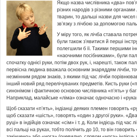
Якщо назва числівника «два» пов'я
різних народів з різними органами
тварин, то дальші назви для чисел
зв'язку з лічбою за допомогою паль
У міру того, як лічба ставала потр
були також з'явитися й перші інстр
полегшили б її. Такими першими і
«наочними посібниками», були па
спочатку однієї руки, потім двох рук, і, нарешті, також пал
первісна людина вважала основним знаряддям лічби, то
незмінним рядом знаків, з якими під час лічби порівнюва
інший новий ряд перелічуваних предметів. Кисть руки («п
синонімом і фактичною основою числівника «п'ять» у баг
Наприклад, малайське «ліма» означає одночасно і «рука»,
Щоб сказати «п'ять», індіанці деяких племен говорять «р
щоб сказати «шість», говорять «один з другої руки». «Два
руці» в індійців означає «сім» і т. д. Коли індієць під час
всі пальці на руках, тобто полічить до 10, то він говорить
закінчено» або «нога» (очевидно, словом «нога» індієць 