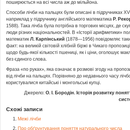
поширюється на всі числа аж до мільйона.
Способи лічби на пальцях були описані в підручниках XVI 
наприклад у підручнику англійського математика
Р. Реко
1588). Така лічба була потрібна в торгових місцях, де ск
люди різних національностей. В «Історії арифметики» по
математик
Л. Карпінський
(1878—1956) повідомляє таки
факт: на великій світовій хлібній біржі в Чикаго пропозиці
щодо будь-якої кількості пшениці, як і ціни, оголошує ма
без єдиного слова.
Фраза «по руках», яка означає в розмові згоду на пропоз
від лічби на пальцях. Порівняно до недавнього часу ліч
користувалися китайські і монгольські купці.
Джерело:
О. І. Бородін. Історія розвитку понят
сист
Схожі записи
Межі лічби
Про обґрунтування поняття натурального числа