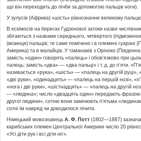
що він переходить до лічби за допомогою пальців ноги).
У зулусів (Африка) «шість» рівнозначне великому пальцю
В ескімосів на берегах Гудзонової затоки назви числівникі
збігаються з назвами середнього, четвертого (підмізинног
(мізинця) пальців; те саме помічено і в племені гуарані 
Америка) та в малайців. У таманаків з Оріноко (Південн
замість «один» говорять «палець» і обов'язково при цьо
палець; замість «два» — «два пальці» і т. д. до п'яти. «П'
називається «рука», «шість» — «палець на другій руці»,
«дві руки», «одинадцять» — «палець на першій нозі», «
«нога і дві руки», «шістнадцять» — «палець на другій но
— «людина»; число «двадцять один» передають фразою 
другої людини», сотню вони замінюють п'ятьма «людина
сотні їм навряд чи доводилося лічити.
Німецький мовознавець
А. Ф. Потт
(1802—1887) зазнача
карибських племен Центральної Америки число 20 рівно
«Усі діти рук і всі діти ніг».