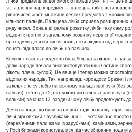
Лічба предметів за допомогою пальців рук і ніг — це не щ
зіставлення пар «предмет — палець», тобто встановлен
рівночисельності множини деяких предметів з множиною 
кількості пальців. Пальцева лічба сприяла розширенню 
ряду чисел. Вона відіграла в розвитку лічби таку саму рол
відкриття вогню в загальному розвитку первісної людини
проходили десятки тисяч років, поки людина від первісни
понять піднялася до лічби на пальцях.
Коли ж кількість предметів була більша за кількість пальців 
деякі народи почали використовувати інші частини свого т
лікоть, плече, суглоб). Це явище і тепер можна спостеріг
відсталих народів. Так, наприклад, короадоси Бразилії лі
за кількістю суглобів на кожному пальці лівої руки (без в
пальця), тобто до 12, потім кожний палець правої руки (
великий) означає 12, завдяки чому лічбу продовжують до
Деякі народи, що були на вищій стадії розвитку, користу
лічбі вірьовками з вузликами, інші — чотами або просто
(дерев'яними паличками із зарубками), камінцями, зернина
у Росії бирками користувалися під час збирання податків