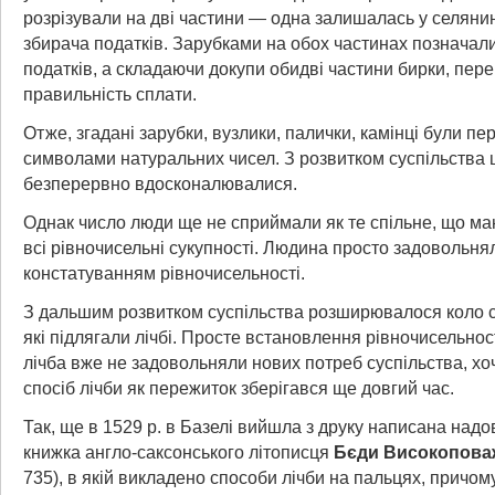
розрізували на дві частини — одна залишалась у селянин
збирача податків. Зарубками на обох частинах позначал
податків, а складаючи докупи обидві частини бирки, пер
правильність сплати.
Отже, згадані зарубки, вузлики, палички, камінці були п
символами натуральних чисел. З розвитком суспільства 
безперервно вдосконалювалися.
Однак число люди ще не сприймали як те спільне, що м
всі рівночисельні сукупності. Людина просто задовольня
констатуванням рівночисельності.
З дальшим розвитком суспільства розширювалося коло с
які підлягали лічбі. Просте встановлення рівночисельнос
лічба вже не задовольняли нових потреб суспільства, х
спосіб лічби як пережиток зберігався ще довгий час.
Так, ще в 1529 р. в Базелі вийшла з друку написана надо
книжка англо-саксонського літописця
Бєди Високопова
735), в якій викладено способи лічби на пальцях, причом