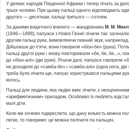
У деяких народів Південної Африки і тепер лічать за до
трьох чоловік. При цьому пальці одного відповідають од
другого — десяткам, пальці третього — сотням.
За даними видатного вченого — мандрівника
M.
М.
Микл
(1846—1888), папуаси з Нової Гвінеї лічили так: загинали
другим пальці руки, вимовляючи певний звук, наприклад, «
Дійшовши до п'яти, вони говорили «ібон-бе» (рука). Поті
пальці другої руки і знову повторювали «бе, бе, бе...», п
до «ібон-алі» (дві руки). Лічачи далі, папуаси говорили «бе,
не доходили до «самба-бе» і «самба-алі» (одна нога, дві
треба було лічити ще, папуас користувався пальцями рук 
когось.
Пальці для людини, яка ледве вміє лічити, є неоціненним
«арифметичним» приладом. Особливо їх люблять відстал
малі діти.
Коли ми хочемо підкреслити, що дану кількість можна по
легко, то говоримо: це можна полічити па пальцях.