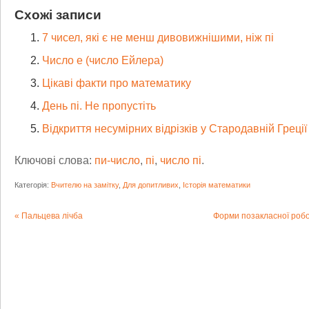
Схожі записи
7 чисел, які є не менш дивовижнішими, ніж пі
Число е (число Ейлера)
Цікаві факти про математику
День пі. Не пропустіть
Відкриття несумірних відрізків у Стародавній Греції
Ключові слова:
пи-число
,
пі
,
число пі
.
Категорія:
Вчителю на замітку
,
Для допитливих
,
Історія математики
Пальцева лічба