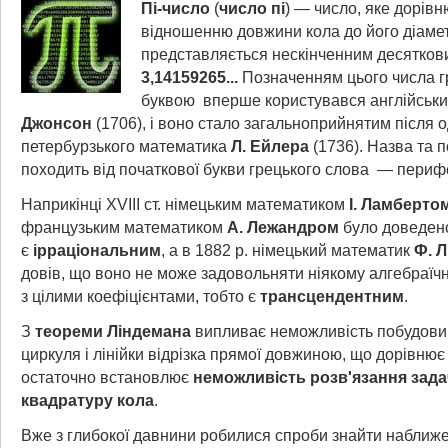
Пі-число
(
число пі
) — число, яке дорівн
відношенню довжини кола до його діамет
представляється нескінченним десятко
3,14159265...
Позначенням цього числа 
буквою
вперше користувався англійськ
Джонсон
(1706), і воно стало загальноприйнятим після од
петербурзького математика
Л. Ейлера
(1736). Назва та 
походить від початкової букви грецького слова
— перифер
Наприкінці XVIII ст. німецьким математиком
І. Ламберто
французьким математиком
А. Лежандром
було доведено
є
ірраціональним
, а в 1882 р. німецький математик
Ф. 
довів, що воно не може задовольняти ніякому алгебраїч
з цілими коефіцієнтами, тобто є
трансцендентним
.
З
теореми Ліндемана
випливає неможливість побудови
циркуля і лінійки відрізка прямої довжиною, що дорівню
остаточно встановлює
неможливість розв'язання зада
квадратуру кола
.
Вже з глибокої давнини робилися спроби знайти набли