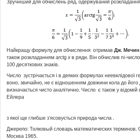
Зручніший для обчислень ряд, одержуваний розкладання
Найкращу формулу для обчислення
отримав
Дж. Мечин
також розкладанням arctg
x
в ряди. Він обчислив пі-число
100 десяткових знаків.
Число
зустрічається і в деяких формулах неевклідової ге
воно, звичайно, не є відношенням довжини кола до його 
визначається чисто аналітично. Число
є також у відомій
Ейлера
з якої ще глибше з'ясовується природа числа
.
Джерело: Толковый словарь математических терминов. О
Москва 1965.