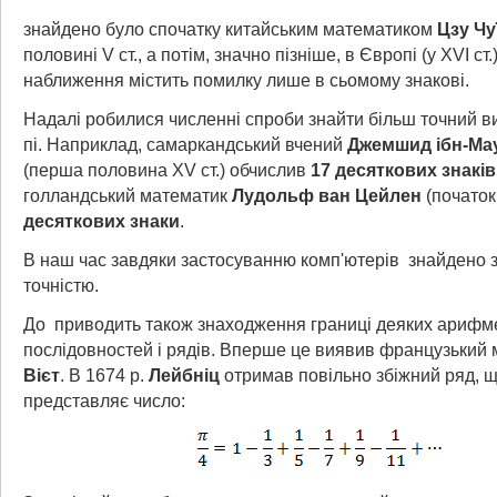
знайдено було спочатку китайським математиком
Цзу Чу
половині V ст., а потім, значно пізніше, в Європі (у XVI ст.)
наближення містить помилку лише в сьомому знакові.
Надалі робилися численні спроби знайти більш точний в
пі. Наприклад, самаркандський вчений
Джемшид ібн-Мау
(перша половина XV ст.) обчислив
17 десяткових знаків
голландський математик
Лудольф ван Цейлен
(початок 
десяткових знаки
.
В наш час завдяки застосуванню комп'ютерів
знайдено 
точністю.
До
приводить також знаходження границі деяких арифм
послідовностей і рядів. Вперше це виявив французький
Вієт
. В 1674 р.
Лейбніц
отримав повільно збіжний ряд, 
представляє число: