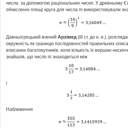
числа
за допомогою раціональних чисел. У древньому Єг
обчисленні площі круга для числа пі використовували зн
Давньогрецький вчений
Архімед
(III ст. до н. е.), розгля
окружність як границю послідовностей правильних описа
вписаних багатокутників, коли кількість їх вершин нескін
знайшов, що число пі знаходиться між
і
Наближення