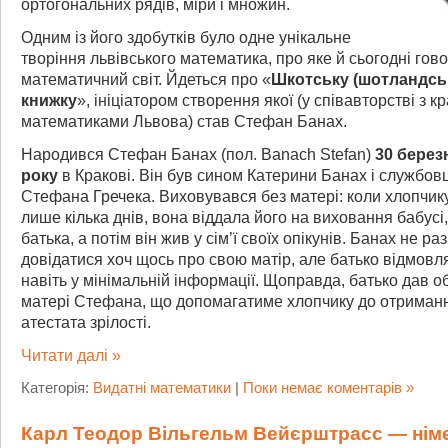
ортогональних рядів, міри і множин.
Одним із його здобутків було одне унікальне
творіння львівського математика, про яке й сьогодні гов
математичний світ. Йдеться про «
Шкотську (шотландсь
книжку
», ініціатором створення якої (у співавторстві з 
математиками Львова) став Стефан Банах.
Народився Стефан Банах (пол. Banach Stefan)
30 берез
року
в Кракові. Він був сином Катерини Банах і службов
Стефана Гречека. Виховувався без матері: коли хлопчик
лише кілька днів, вона віддала його на виховання бабусі,
батька, а потім він жив у сім’ї своїх опікунів. Банах не р
довідатися хоч щось про свою матір, але батько відмовл
навіть у мінімальній інформації. Щоправда, батько дав о
матері Стефана, що допомагатиме хлопчику до отриман
атестата зрілості.
Читати далі »
Категорія:
Видатні математики
|
Поки немає коментарів »
Карл Теодор Вільгельм Вейєрштрасс — нім