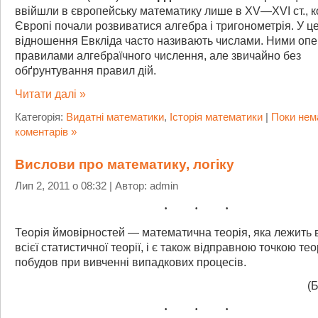
ввійшли в європейську математику лише в XV—XVI ст., к
Європі почали розвиватися алгебра і тригонометрія. У ц
відношення Евкліда часто називають числами. Ними опе
правилами алгебраїчного числення, але звичайно без
обґрунтування правил дій.
Читати далі »
Категорія:
Видатні математики
,
Історія математики
|
Поки нем
коментарів »
Вислови про математику, логіку
Лип 2, 2011 о 08:32 | Автор: admin
Теорія ймовірностей — математична теорія, яка лежить 
всієї статистичної теорії, і є також відправною точкою те
побудов при вивченні випадкових процесів.
(