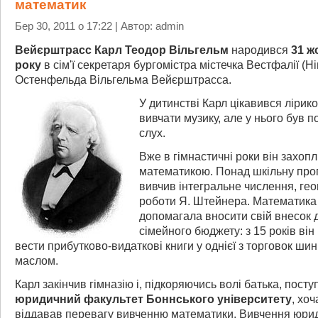
математик
Бер 30, 2011 о 17:22 | Автор: admin
Вейєрштрасс Карл Теодор Вільгельм
народився
31 ж
року
в сім'ї секретаря бургомістра містечка Вестфалії (Н
Остенфельда Вільгельма Вейєрштрасса.
У дитинстві Карл цікавився лірик
вивчати музику, але у нього був п
слух.
Вже в гімнастичні роки він захоп
математикою. Понад шкільну про
вивчив інтегральне числення, гео
роботи Я. Штейнера. Математика
допомагала вносити свій внесок 
сімейного бюджету: з 15 років він
вести прибутково-видаткові книги у однієї з торговок шин
маслом.
Карл закінчив гімназію і, підкоряючись волі батька, посту
юридичний факультет Боннського університету
, хоч
віддавав перевагу вивченню математики. Вивчення юри