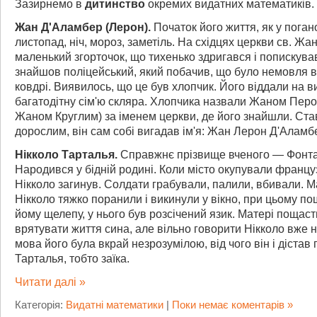
Зазирнемо в
дитинство
окремих видатних математиків.
Жан Д'Aламбер (Лерон).
Початок його життя, як у поган
листопад, ніч, мороз, заметіль. На східцях церкви св. Жа
маленький згорточок, що тихенько здригався і попискува
знайшов поліцейський, який побачив, що було немовля в
ковдрі. Виявилось, що це був хлопчик. Його віддали на 
багатодітну сім'ю скляра. Хлопчика назвали Жаном Перо
Жаном Круглим) за іменем церкви, де його знайшли. Ст
дорослим, він сам собі вигадав ім'я: Жан Лерон Д'Аламб
Нікколо Тарталья.
Справжнє прізвище вченого — Фонта
Народився у бідній родині. Коли місто окупували францу
Нікколо загинув. Солдати грабували, палили, вбивали. 
Нікколо тяжко поранили і викинули у вікно, при цьому п
йому щелепу, у нього був розсічений язик. Матері пощас
врятувати життя сина, але вільно говорити Нікколо вже не
мова його була вкрай незрозумілою, від чого він і дістав 
Тарталья, тобто заїка.
Читати далі »
Категорія:
Видатні математики
|
Поки немає коментарів »