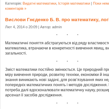
Категорія:
Видатні математики
,
Історія математики
|
Поки нем
коментарів »
Вислови Гнєденко Б. В. про математику, лог
Лют 4, 2014 о 20:09 | Автор: admin
Математичні поняття абстрагуються від ряду властивосте
математика, втрачаючи в конкретності вивчення явищ, в
загальності.
Зміст математики постійно змінюється. Це природний про
міру вивчення природи, розвитку техніки, економіки й ін
знання виникають нові задачі, для розв’язування яких н
попередніх математичних понять і методів дослідження.
потреба далі вдосконалювати математичну науку, розш
арсенал її засобів дослідження.