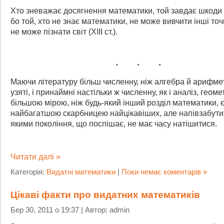
Хто зневажає досягнення математики, той завдає шкоди в
бо той, хто не знає математики, не може вивчити інші точ
не може пізнати світ (XIII ст.).
Маючи літературу більш численну, ніж алгебра й арифме
узяті, і принаймні настільки ж численну, як і аналіз, геоме
більшою мірою, ніж будь-який інший розділ математики, 
найбагатшою скарбницею найцікавіших, але напівзабути
якими покоління, що поспішає, не має часу натішитися.
Читати далі »
Категорія:
Видатні математики
|
Поки немає коментарів »
Цікаві факти про видатних математиків
Бер 30, 2011 о 19:37 | Автор: admin