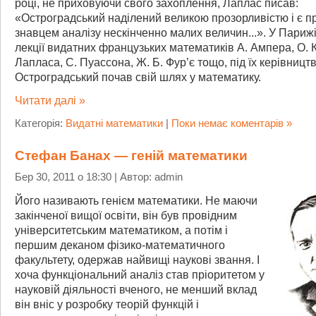
році, не приховуючи свого захоплення, Лаплас писав:
«Остроградський наділений великою прозорливістю і є 
знавцем аналізу нескінченно малих величин...». У Парижі
лекції видатних французьких математиків А. Ампера, О. К
Лапласа, С. Пуассона, Ж. Б. Фур’є тощо, під їх керівницт
Остроградський почав свій шлях у математику.
Читати далі »
Категорія:
Видатні математики
|
Поки немає коментарів »
Стефан Банах — геній математики
Бер 30, 2011 о 18:30 | Автор: admin
Його називають генієм математики. Не маючи
закінченої вищої освіти, він був провідним
університетським математиком, а потім і
першим деканом фізико-математичного
факультету, одержав найвищі наукові звання. І
хоча функціональний аналіз став пріоритетом у
науковій діяльності вченого, не менший вклад
він вніс у розробку теорій функцій і