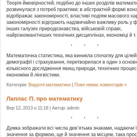
Теорія ймовірностей, подібно до інших розділів математи
розвинулася з потреб практики; в абстрактній формі вон
відображає закономірності, властиві подіям масового хар
закономірності відіграють надзвичайно важливу роль у ф
інших галузях природознавства, військовій справі,
найрізноманітніших технічних дисциплінах, економіці й т. 
Математична статистика, яка виникла спочатку для цілей
демографії і страхування, перетворилася в один з основ
кількісного дослідження явищ природи, технічних процес
економіки й лінгвістики.
Категорія:
Видатні математики
|
Поки немає коментарів »
Лаплас П. про математику
Вер 12, 2013 о 11:18 | Автор: admin
Думка зображати всі числа дев’ятьма знаками, надаючи ї
значення за формою, ще й значення за місцем, така прос