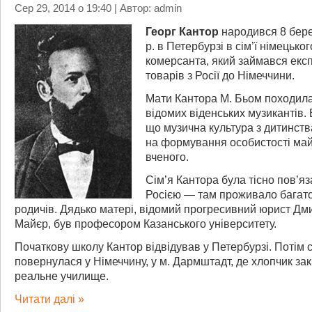
Сер 29, 2014 о 19:40 | Автор: admin
Георг Кантор
народився 8 бер
р. в Петербурзі в сім’ї німецьког
комерсанта, який займався екс
товарів з Росії до Німеччини.
Мати Кантора М. Бьом походила і
відомих віденських музикантів.
що музична культура з дитинст
на формування особистості ма
вченого.
Сім’я Кантора була тісно пов’яз
Росією — там проживало багато
родичів. Дядько матері, відомий прогресивний юрист Дм
Майєр, був професором Казанського університету.
Початкову школу Кантор відвідував у Петербурзі. Потім с
повернулася у Німеччину, у м. Дармштадт, де хлопчик зак
реальне училище.
Читати далі »