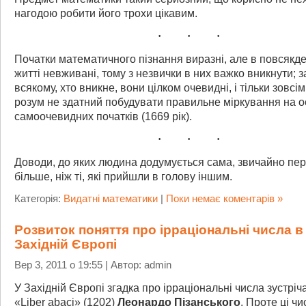
нагодою робити його трохи цікавим.
Початки математичного пізнання виразні, але в повсякд
житті невживані, тому з незвички в них важко вникнути; з
всякому, хто вникне, вони цілком очевидні, і тільки зовсі
розум не здатний побудувати правильне міркування на о
самоочевидних початків (1669 рік).
Доводи, до яких людина додумується сама, звичайно пер
більше, ніж ті, які прийшли в голову іншим.
Категорія:
Видатні математики
|
Поки немає коментарів »
Розвиток поняття про ірраціональні числа в
Західній Європі
Вер 3, 2011 о 19:55 | Автор: admin
У Західній Європі згадка про ірраціональні числа зустріч
«Liber abaci» (1202)
Леонардо Пізанського
. Проте ці чи