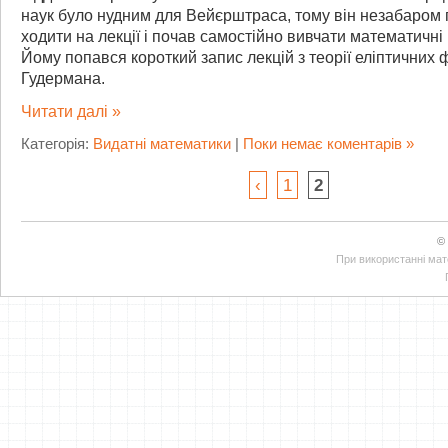
наук було нудним для Вейєрштраса, тому він незабаром
ходити на лекції і почав самостійно вивчати математичні 
Йому попався короткий запис лекцій з теорії еліптичних 
Гудермана.
Читати далі »
Категорія:
Видатні математики
|
Поки немає коментарів »
‹
1
2
©
При використанні мате