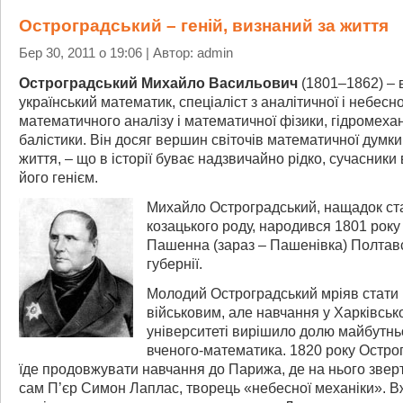
Остроградський – геній, визнаний за життя
Бер 30, 2011 о 19:06 | Автор: admin
Остроградський Михайло Васильович
(1801–1862) – 
український математик, спеціаліст з аналітичної і небесно
математичного аналізу і математичної фізики, гідромехан
балістики. Він досяг вершин світочів математичної думки 
життя, – що в історії буває надзвичайно рідко, сучасники
його генієм.
Михайло Остроградський, нащадок ст
козацького роду, народився 1801 року 
Пашенна (зараз – Пашенівка) Полтав
губернії.
Молодий Остроградський мріяв стати
військовим, але навчання у Харківськ
університеті вирішило долю майбутнь
вченого-математика. 1820 року Остро
їде продовжувати навчання до Парижа, де на нього звер
сам П’єр Симон Лаплас, творець «небесної механіки». В