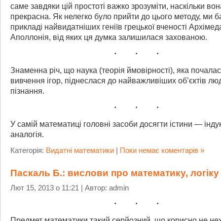
саме завдяки цій простоті важко зрозуміти, наскільки вон
прекрасна. Як нелегко було прийти до цього методу, ми 
прикладі найвидатніших геніїв грецької вченості Архімед
Аполлонія, від яких ця думка залишилася захованою.
Знаменна річ, що наука (теорія ймовірності), яка почалас
вивчення ігор, піднеслася до найважливіших об’єктів лю
пізнання.
У самій математиці головні засоби досягти істини — індук
аналогія.
Категорія:
Видатні математики
|
Поки немає коментарів »
Паскаль Б.: вислови про математику, логіку
Лют 15, 2013 о 11:21 | Автор: admin
Предмет математики такий серйозний, що корисно не не