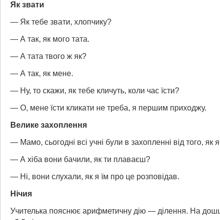
Як звати
— Як тебе звати, хлопчику?
— А так, як мого тата.
— А тата твого ж як?
— А так, як мене.
— Ну, то скажи, як тебе кличуть, коли час їсти?
— О, мене їсти кликати не треба, я першим приходжу.
Велике захоплення
— Мамо, сьогодні всі учні були в захопленні від того, як 
— А хіба вони бачили, як ти плаваєш?
— Ні, вони слухали, як я їм про це розповідав.
Нічия
Учителька пояснює арифметичну дію — ділення. На дош