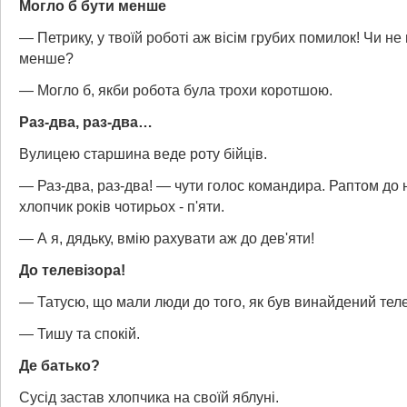
Могло б бути менше
— Петрику, у твоїй роботі аж вісім грубих помилок! Чи не 
менше?
— Могло б, якби робота була трохи коротшою.
Раз-два, раз-два…
Вулицею старшина веде роту бійців.
— Раз-два, раз-два! — чути голос командира. Раптом до н
хлопчик років чотирьох - п'яти.
— А я, дядьку, вмію рахувати аж до дев'яти!
До телевізора!
— Татусю, що мали люди до того, як був винайдений тел
— Тишу та спокій.
Де батько?
Сусід застав хлопчика на своїй яблуні.