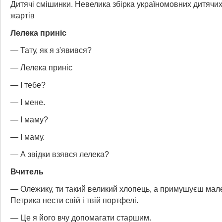
Дитячі смішинки. Невелика збірка україномовних дитячих
жартів
Лелека приніс
— Тату, як я з'явився?
— Лелека приніс
— І тебе?
— І мене.
— І маму?
— І маму.
— А звідки взявся лелека?
Вчитель
— Олежику, ти такий великий хлопець, а примушуєш мал
Петрика нести свій і твій портфелі.
— Це я його вчу допомагати старшим.