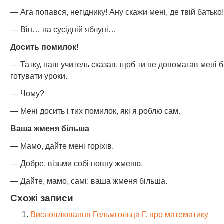
— Ага попався, негіднику! Ану скажи мені, де твій батько!
— Він… на сусідній яблуні…
Досить помилок!
— Татку, наш учитель сказав, щоб ти не допомагав мені 
готувати уроки.
— Чому?
— Мені досить і тих помилок, які я роблю сам.
Ваша жменя більша
— Мамо, дайте мені горіхів.
— Добре, візьми собі повну жменю.
— Дайте, мамо, самі: ваша жменя більша.
Схожі записи
Висловлювання Гельмгольца Г. про математику