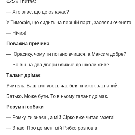
«2:2» і питає:
— Хто знає, що це означає?
У Тимофія, що сидить на першій парті, засяяли оченята:
— Нічия!
Поважна причина
— Юрасику, чому ти погано вчишся, а Максим добре?
— Бо він на два двори ближче до школи живе.
Талант дрімає
Учитель. Ваш син увесь час біля книжок заспаний.
Батько. Може бути. То в ньому талант дрімає.
Розумні собаки
— Ромку, ти знаєш, а мій Сірко вже читає газети!
— Знаю. Про це мені мій Рябко розповів.