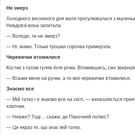
Не змерз
Холодного весняного дня мати прогулювалася з малень
Невдовзі вона запитала:
— Володя, ти не змерз?
— Ні, мамо. Тільки трошки сорочка примерзла.
Черевички втомилися
Костик з татом гуляв біля річки. Втомившись, син звернув
— Візьми мене на ручки, а то мої черевички втомилися.
Знаємо все
— Мій татко і я знаємо все на світі, — вихваляється прия
хлопчик.
— Невже? Тоді… скажи, де Північний полюс?
— Це якраз те, що знає мій татко.