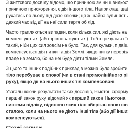
З життєвого досвіду відомо, що причиною зміни швидкості
причиною прискорення, є дія іншого тіла. Наприклад, ш
рухатись по льоду під дією ключки; ця ж шайба зупиняєть
деякий час від дії на неї сили тертя об лід.
Часто трапляються випадки, коли кілька сил, які діють на 
компенсуються (або зрівноважуються). Тобто результат їх 
такий, ніби цих сил зовсім не було. Так, для кульки, підвіш
компенсується дія нитки та дія Землі, якщо нитку переріз
впаде на землю, бо на неї буде діяти тільки Земля.
З цього та інших подібних прикладів можна було зробити
тіло перебуває в спокої (чи в стані прямолінійного 
руху), якщо дії на нього інших тіл компенсовані
.
Узагальнюючи результати таких дослідів, Ньютон сформ
перший закон руху, відомий як
перший закон Ньютона
:
системи відліку, відносно яких тіло зберігає свою ш
сталою, коли на нього не діють інші тіла (або дії інши
компенсуються)
.
Схожі записи