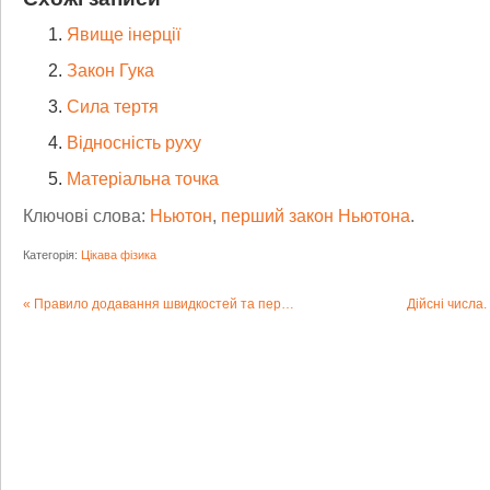
Явище інерції
Закон Гука
Сила тертя
Відносність руху
Матеріальна точка
Ключові слова:
Ньютон
,
перший закон Ньютона
.
Категорія:
Цікава фізика
Правило додавання швидкостей та переміщень
Дійсні числа.