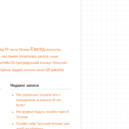
пі
Евклід
ед
число Ейлера
репетитор
 числення
початкова школа
теорія
штейн
Остроградський
Альберт Ейнштейн
школа
тричні задачі
ШІ
оптична ілюзія
Недавні записи
Яке українське чоловіче ім'я є
паліндромом за версією AI чат-
ботів?
Які професії будуть потрібні через 5-
10 років
Онлайн-табір "Штучний інтелект для
дітей" від Mathema