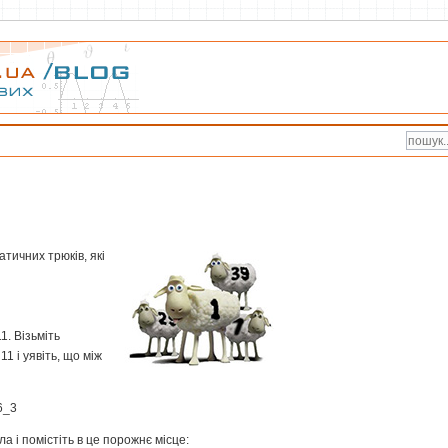
тичних трюків, які
. Візьміть
1 і уявіть, що між
6_3
а і помістіть в це порожнє місце: