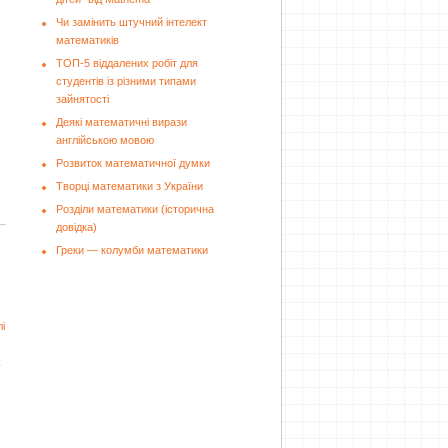
Чи замінить штучний інтелект
математиків
ТОП-5 віддалених робіт для
студентів із різними типами
зайнятості
Деякі математичні вирази
англійською мовою
Розвиток математичної думки
Творці математики з України
Розділи математики (історична
довідка)
Греки — колумби математики
і
у