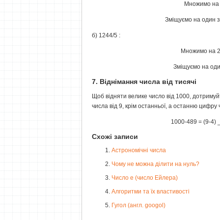
Множимо на 2
Зміщуємо на один зн
б) 1244/5 :
Множимо на 2:
Зміщуємо на один
7. Віднімання числа від тисячі
Щоб відняти велике число від 1000, дотримуйт
числа від 9, крім останньої, а останню цифру ч
1000-489 = (9-4) _
Схожі записи
Астрономічні числа
Чому не можна ділити на нуль?
Число е (число Ейлера)
Алгоритми та їх властивості
Гугол (англ. googol)