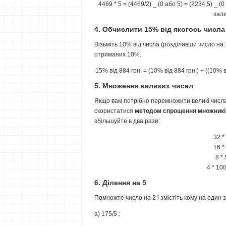
4469 * 5 = (4469/2) _ (0 або 5) = (2234,5) _ 
зал
4. Обчислити 15% від якогось числа
Візьміть 10% від числа (розділивши число на 
отриманих 10%.
15% від 884 грн. = (10% від 884 грн.) + ((10% від
5. Множення великих чисел
Якщо вам потрібно перемножити великі числа 
скористатися
методом спрощення множникі
збільшуйте в два рази:
32 *
16 *
8 *
4 * 10
6. Ділення на 5
Помножте число на 2 і змістіть кому на один 
а) 175/5 :