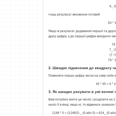
6_ (
І наш результат множення готовий:
63 * 
Якщо ж результат додавання першої та другої
другу цифру, а до першої цифри вихідного ч
79 
7_ (
(7 +
79 * 
2. Швидке піднесення до квадрату чи
Помножте першу цифру числа на саму себе пл
45 * 45 = 4 * 
3. Як швидко рахувати в умі великі 
Вам потрібно взяти це число і розділити на 2
нього 0 в кінці, якщо ні, то відкиньте залишок і
1248 * 5 = (1248/2) _ (0 або 5) = 624_ (0 аб