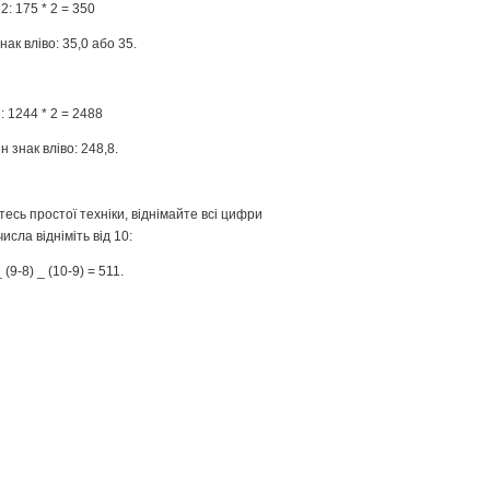
: 175 * 2 = 350
ак вліво: 35,0 або 35.
 1244 * 2 = 2488
 знак вліво: 248,8.
есь простої техніки, віднімайте всі цифри
исла відніміть від 10:
 (9-8) _ (10-9) = 511.