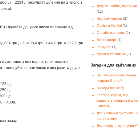
(0 або 5) = 22345 (результат ділення на 2 число з
Додатки, сайти, програми
ишком).
(12)
Числові курйози
(2)
Освіта в Україні
(2)
10) і додайте до цього числа половину від
Онлайн-навчання
(1)
Без категорії
(1)
 884 грн.) / 2) = 88,4 грн. + 44,2 грн. = 132,6 грн.
Конкурси
(1)
Уроки математики
(1)
в умі і одне з них парне, то ви можете
Загадки для кмітливих
в
: зменшуйте парне число в два рази, а друге
За скільки хвилин можна
зварити 5 яєць?
 125 це
Загадка про жабу
 250 це
Тестова задача, яку
 500 це
задають в початковій школ
00 = 4000.
Гонконгу
Два хлопчики зустрілись 
вагоні потягу
знак назад:
Яку фігуру слід вилучити?