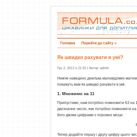
Головна
Перейти до сайту »
Як швидко рахувати в умі?
Гру 2, 2012 о 21:02 | Автор: admin
Нижче наведено декілька маловідомих матема
покажуть вам як швидко рахувати в умі.
1. Множимо на 11
Припустимо, нам потрібно помножити 63 на 11
двозначне число, яке потрібно помножити на 1
його двома цифрами є порожнє місце:
Тепер додайте першу і другу цифру цього числ