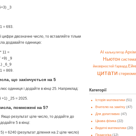
6+3) _3
11 = 693.
 цифри двозначне число, то вставляйте тільки
исла додавайте одиницю:
AI
Архім
* 11 =
калькулятор
7 +9) _9
Ньютон
система
1) _6_9
Ейн
ймовірностей
Гарвард
11 = 869.
цитати
стереоме
сла, що закінчується на 5
юс одиниця і додайте в кінці 25. Наприклад:
Категорії
(4 +1) _25 = 2025.
Історія математики
(51)
числа, помножені на 5?
Вчителю на замітку
(47)
Для допитливих
(47)
. Якщо результат ціле число, то додайте до
Цікава фізика
(22)
 додайте 5 в кінці:
Видатні математики
(20)
о 5) = 6240 (результат ділення на 2 ціле число)
Педагогіка
(12)